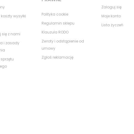
ony
Zaloguj się
Polityka cookie
 koszty wysyłki
Moje konto
Regulamin sklepu
Lista życzeń
Klauzula RODO
j się z nami
Zwroty i odstąpienie od
a i zasady
umowy
nia
Zgłoś reklamację
 sprzętu
nego