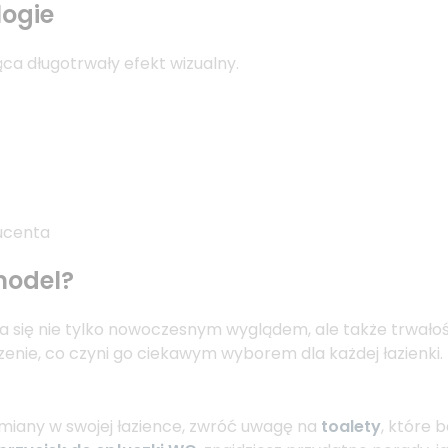
logie
ca długotrwały efekt wizualny.
ucenta
model?
 się nie tylko nowoczesnym wyglądem, ale także trwałoś
enie, co czyni go ciekawym wyborem dla każdej łazienki.
 zmiany w swojej łazience, zwróć uwagę na
toalety
, które 