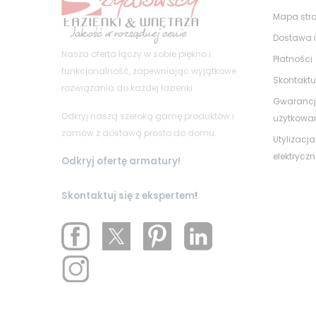
Mapa str
Dostawa i
Nasza oferta łączy w sobie piękno i
Płatności
funkcjonalność, zapewniając wyjątkowe
Skontaktu
rozwiązania do każdej łazienki.
Gwarancj
Odkryj naszą szeroką gamę produktów i
użytkowa
zamów z dostawą prosto do domu.
Utylizacja
elektrycz
Odkryj ofertę armatury!
Skontaktuj się z ekspertem
!