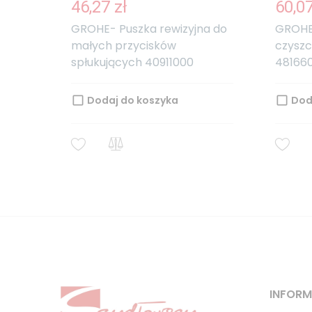
46,27 zł
60,07
GROHE- Puszka rewizyjna do
GROHE
małych przycisków
czyszc
spłukujących 40911000
48166
Dodaj do koszyka
Dod
INFOR