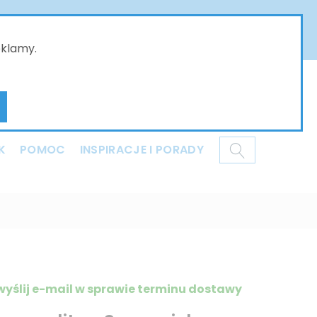
złożone w naszym sklepie online będą przyjmowane
ci i dziękujemy za Państwa wyrozumiałość .
eklamy.
Mój koszyk
K
POMOC
INSPIRACJE I PORADY
wyślij e-mail w sprawie terminu dostawy