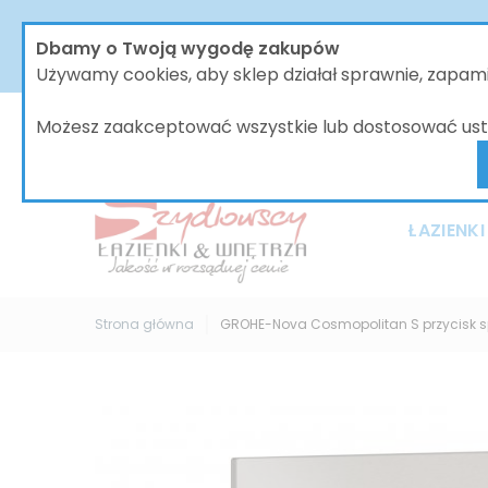
W dniach od 30.07 do dnia 08.08.2026 nasze biur
Dbamy o Twoją wygodę zakupów
bez zmian, jednak wszystkie wysyłki będą 
Używamy cookies, aby sklep działał sprawnie, zapa
Możesz zaakceptować wszystkie lub dostosować ust
ŁAZIENKI
Strona główna
GROHE-Nova Cosmopolitan S przycisk sp