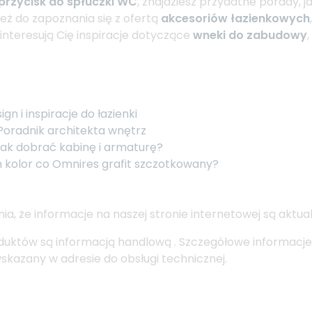
przycisk do spłuczki WC
, znajdziesz przydatne porady
eż do zapoznania się z ofertą
akcesoriów łazienkowych
interesują Cię inspiracje dotyczące
wneki do zabudowy
gn i inspiracje do łazienki
Poradnik architekta wnętrz
 jak dobrać kabinę i armaturę?
 kolor co Omnires grafit szczotkowany?
a, że informacje na naszej stronie internetowej są aktua
uktów są informacją handlową . Szczegółowe informacj
kazany w adresie do obsługi technicznej.