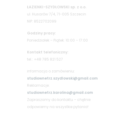
ŁAZIENKI-SZYDŁOWSKI sp. z o.o.
ul. Husarów 7/4, 71-005 Szczecin
NIP: 8522702099
Godziny pracy:
Poniedziałek – Piątek: 10:00 – 17:00
Kontakt telefoniczny:
tel.: +48 785 821 527
informacja o zamówieniu:
studiownetrz.szydlowski@gmail.com
Reklamacje:
studiownetrz.karolina@gmail.com
Zapraszamy do kontaktu – chętnie
odpowiemy na wszystkie pytania!