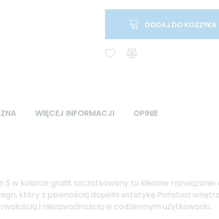
DODAJ DO KOSZYKA
CZNA
WIĘCEJ INFORMACJI
OPINIE
S w kolorze grafit szczotkowany to idealne rozwiązanie 
esign, który z pewnością dopełni estetykę Państwa wnętrza
 trwałością i niezawodnością w codziennym użytkowaniu.