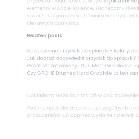
przycisku. Dodatkowo, w artykule
jak dobrać 
elementy w swojej łazience. Zachęcamy równi
stworzą spójną całość w Twoim wnętrzu. Jeśli 
ciekawych pomysłów.
Related posts:
Nowoczesne przyciski do spłuczki – kolory, desi
Jak dobrać odpowiedni przycisk do spłuczki? 
Grafit szczotkowany i Gun Metal w łazience –
Czy GROHE Brushed Hard Graphite to ten sam
Dokładamy wszelkich starań w celu zapewnieni
Podane opisy dotyczące poszczególnych prod
producentów lub poprzez wysłanie na email ws