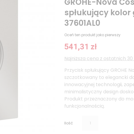
GROHE-Nova Cosm
spłukujący kolor
37601AL0
Oceń ten produkt jako pierwszy
541,31 zł
Najniższa cena z ostatnich 30 d
Przycisk spłukujący GROHE No
szczotkowany to elegancki do
innowacyjnej technologii, zap
minimalistyczny design doskon
Produkt przeznaczony do mon
funkcjonalnością.
Ilość