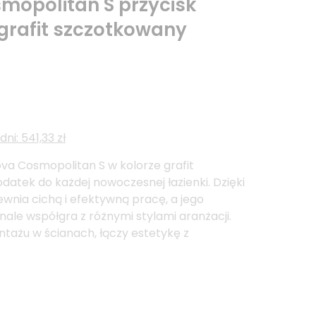
opolitan S przycisk
 grafit szczotkowany
ni: 541,33 zł
va Cosmopolitan S w kolorze grafit
datek do każdej nowoczesnej łazienki. Dzięki
ewnia cichą i efektywną pracę, a jego
ale współgra z różnymi stylami aranżacji.
tażu w ścianach, łączy estetykę z