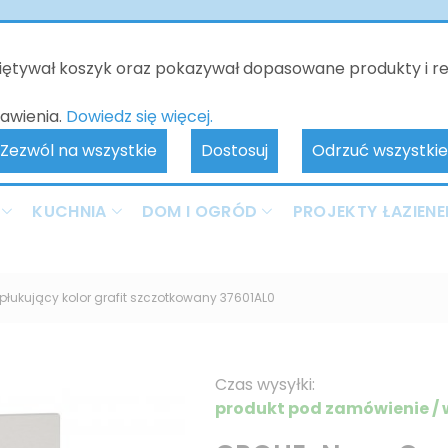
o będzie nieczynne - kontakt tylko poprzez e-mail. Zamówienia 
realizowane od 10.06.2026. Przepraszamy za wszelkie niedogodnoś
miętywał koszyk oraz pokazywał dopasowane produkty i r
awienia.
Dowiedz się więcej.
Zezwól na wszystkie
Dostosuj
Odrzuć wszystkie
KUCHNIA
DOM I OGRÓD
PROJEKTY ŁAZIENE
łukujący kolor grafit szczotkowany 37601AL0
Czas wysyłki:
produkt pod zamówienie / 