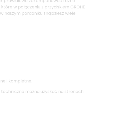
, jak prawidłowo zakomponować różne
, które w połączeniu z przyciskiem GROHE
, w naszym poradniku znajdziesz wiele
lne i kompletne.
e techniczne można uzyskać na stronach