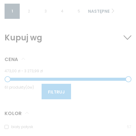
NASTĘPNE
1
2
3
4
5
Kupuj wg
CENA
473,00 zł
-
3 273,99 zł
61 produkty(ów)
FILTRUJ
KOLOR
biały połysk
57