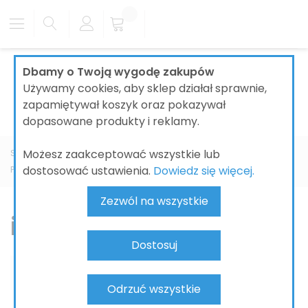
Dbamy o Twoją wygodę zakupów
Używamy cookies, aby sklep działał sprawnie,
zapamiętywał koszyk oraz pokazywał
dopasowane produkty i reklamy.
Możesz zaakceptować wszystkie lub
Strona główna
ŁAZIENKI
CERAMIKA ŁAZIENKOWA
dostosować ustawienia.
Dowiedz się więcej.
PRODUCENT
GEBERIT
iCon
iCon Light
Zezwól na wszystkie
iCon Light
Dostosuj
Odrzuć wszystkie