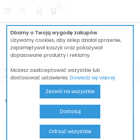
Dbamy o Twoją wygodę zakupów
Używamy cookies, aby sklep działał sprawnie,
zapamiętywał koszyk oraz pokazywał
dopasowane produkty i reklamy.
Możesz zaakceptować wszystkie lub
Strona główna
ŁAZIENKI
BATERIE ŁAZIENKOWE
KLUDI
dostosować ustawienia.
Dowiedz się więcej.
Ameo
Wylewka wannowa
Zezwól na wszystkie
Wylewka wannowa
Dostosuj
Nie możemy odnaleźć pasujących produktów do
Odrzuć wszystkie
zaznaczenia.