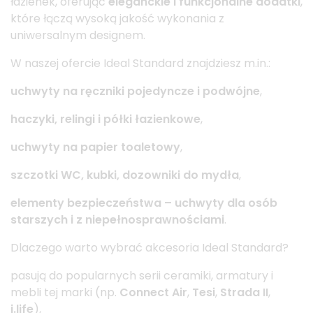
łazienek, oferując
eleganckie i funkcjonalne dodatki
,
które łączą wysoką jakość wykonania z
uniwersalnym designem.
W naszej ofercie Ideal Standard znajdziesz m.in.:
uchwyty na ręczniki pojedyncze i podwójne
,
haczyki, relingi i półki łazienkowe
,
uchwyty na papier toaletowy
,
szczotki WC, kubki, dozowniki do mydła
,
elementy bezpieczeństwa – uchwyty dla osób
starszych i z niepełnosprawnościami
.
Dlaczego warto wybrać akcesoria Ideal Standard?
pasują do popularnych serii ceramiki, armatury i
mebli tej marki (np.
Connect Air
,
Tesi
,
Strada II
,
i.life
),