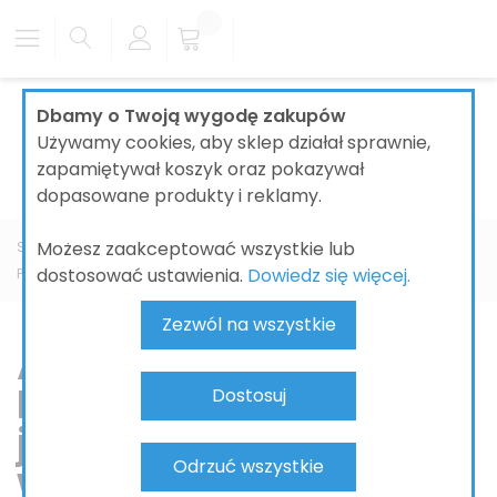
Dbamy o Twoją wygodę zakupów
Używamy cookies, aby sklep działał sprawnie,
zapamiętywał koszyk oraz pokazywał
dopasowane produkty i reklamy.
Możesz zaakceptować wszystkie lub
Strona główna
ŁAZIENKI
AKCESORIA ŁAZIENKOWE
dostosować ustawienia.
Dowiedz się więcej.
PRODUCENT
IDEAL STANDARD
Zezwól na wszystkie
Akcesoria łazienkowe
Ideal Standard – styl,
Dostosuj
jakość i funkcjonalność
Odrzuć wszystkie
w jednym