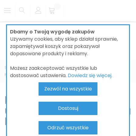
Dbamy o Twoją wygodę zakupów
Używamy cookies, aby sklep działał sprawnie,
zapamiętywał koszyk oraz pokazywał
dopasowane produkty i reklamy.
Możesz zaakceptować wszystkie lub
Strona główna
ŁAZIENKI
CERAMIKA ŁAZIENKOWA
dostosować ustawienia.
Dowiedz się więcej.
PRODUCENT
DURAVIT
Foster
Zezwól na wszystkie
Duravit Foster –
umywalki i WC projektu
Dostosuj
Norman Foster
Odrzuć wszystkie