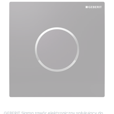
GEBERIT Sigma zawór elektroniczny spłukujący do