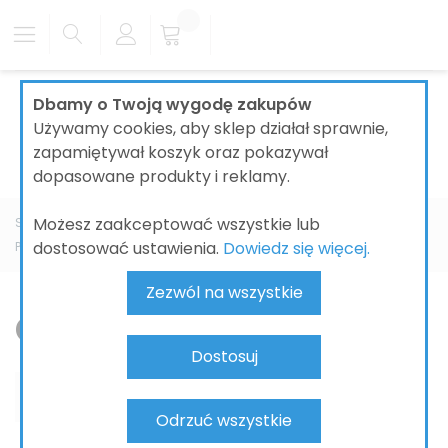
Dbamy o Twoją wygodę zakupów
Używamy cookies, aby sklep działał sprawnie,
zapamiętywał koszyk oraz pokazywał
dopasowane produkty i reklamy.
Możesz zaakceptować wszystkie lub
Strona główna
ŁAZIENKI
SYSTEMY INSTALACYJNE I ODPŁYWY
dostosować ustawienia.
Dowiedz się więcej.
PRZYCISKI DO SPŁUCZEK WC
GEBERIT
Zezwól na wszystkie
GEBERIT
Dostosuj
Odrzuć wszystkie