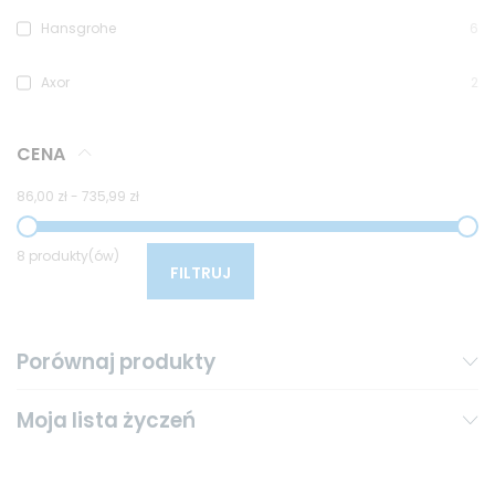
Hansgrohe
6
Axor
2
CENA
86,00 zł
-
735,99 zł
8 produkty(ów)
FILTRUJ
Porównaj produkty
Moja lista życzeń