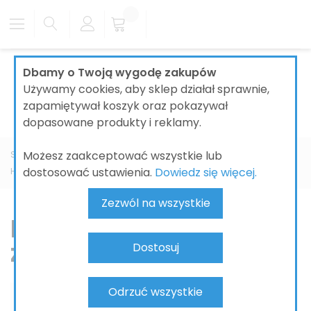
Dbamy o Twoją wygodę zakupów
Używamy cookies, aby sklep działał sprawnie,
zapamiętywał koszyk oraz pokazywał
dopasowane produkty i reklamy.
Możesz zaakceptować wszystkie lub
Strona główna
ŁAZIENKI
BATERIE ŁAZIENKOWE
dostosować ustawienia.
Dowiedz się więcej.
HANSGROHE
Hansgrohe części zamienne
Zezwól na wszystkie
Hansgrohe części
zamienne
Dostosuj
Odrzuć wszystkie