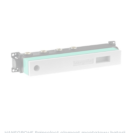
HANSGROHE Rainselect element montażowy baterii