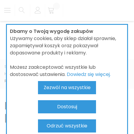
Dbamy o Twoją wygodę zakupów
Używamy cookies, aby sklep działał sprawnie,
zapamiętywał koszyk oraz pokazywał
dopasowane produkty i reklamy.
Możesz zaakceptować wszystkie lub
Strona główna
ŁAZIENKI
BATERIE ŁAZIENKOWE
dostosować ustawienia.
Dowiedz się więcej.
HANSGROHE
RainSelect bateria termostatyczna
Rainselect zestaw podtynkowy
Zezwól na wszystkie
Rainselect zestaw
Dostosuj
podtynkowy
Odrzuć wszystkie