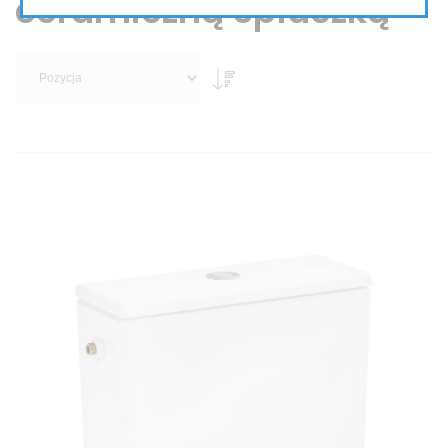
ceramiczną spłuczką