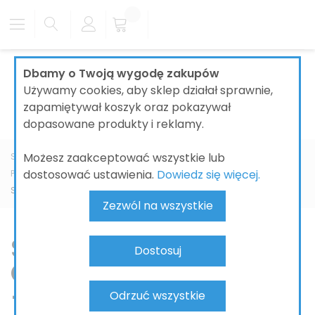
Dbamy o Twoją wygodę zakupów
Używamy cookies, aby sklep działał sprawnie,
zapamiętywał koszyk oraz pokazywał
dopasowane produkty i reklamy.
Możesz zaakceptować wszystkie lub
Strona główna
ŁAZIENKI
CERAMIKA ŁAZIENKOWA
dostosować ustawienia.
Dowiedz się więcej.
PRODUCENT
HANSGROHE
EluPura Original Q
Spłuczki kompaktowe
Zezwól na wszystkie
Spłuczki kompaktowe
Dostosuj
Geberit EluPura Original
– klasyczne WC z
Odrzuć wszystkie