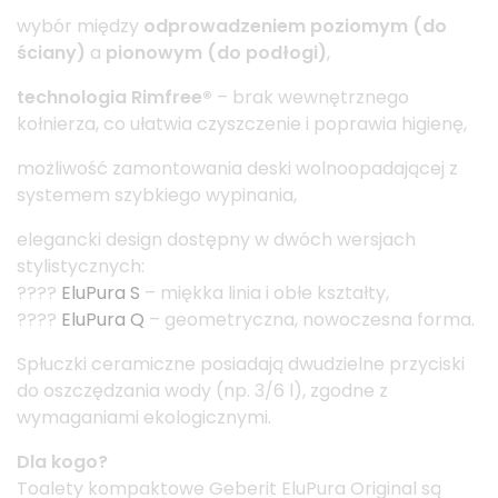
wybór między
odprowadzeniem poziomym (do
ściany)
a
pionowym (do podłogi)
,
technologia Rimfree®
– brak wewnętrznego
kołnierza, co ułatwia czyszczenie i poprawia higienę,
możliwość zamontowania deski wolnoopadającej z
systemem szybkiego wypinania,
elegancki design dostępny w dwóch wersjach
stylistycznych:
????
EluPura S
– miękka linia i obłe kształty,
????
EluPura Q
– geometryczna, nowoczesna forma.
Spłuczki ceramiczne posiadają dwudzielne przyciski
do oszczędzania wody (np. 3/6 l), zgodne z
wymaganiami ekologicznymi.
Dla kogo?
Toalety kompaktowe Geberit EluPura Original są