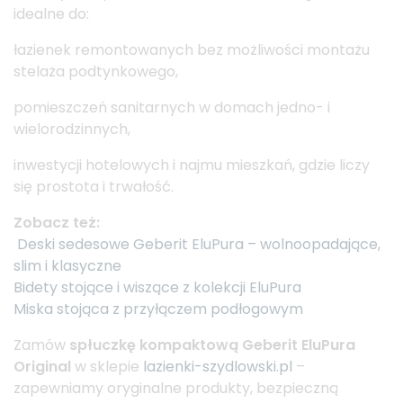
idealne do:
łazienek remontowanych bez możliwości montażu
stelaża podtynkowego,
pomieszczeń sanitarnych w domach jedno- i
wielorodzinnych,
inwestycji hotelowych i najmu mieszkań, gdzie liczy
się prostota i trwałość.
Zobacz też:
Deski sedesowe Geberit EluPura – wolnoopadające,
slim i klasyczne
Bidety stojące i wiszące z kolekcji EluPura
Miska stojąca z przyłączem podłogowym
Zamów
spłuczkę kompaktową Geberit EluPura
Original
w sklepie
lazienki-szydlowski.pl
–
zapewniamy oryginalne produkty, bezpieczną