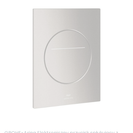
GROHE-Arina Elektroniczny przycisk spłukujący z