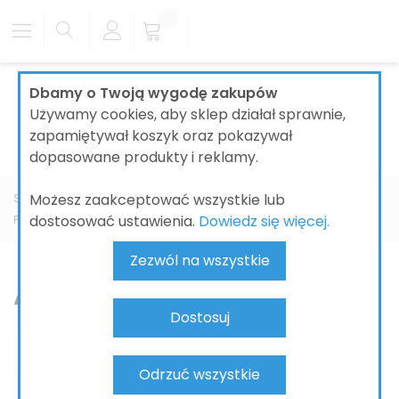
Dbamy o Twoją wygodę zakupów
Używamy cookies, aby sklep działał sprawnie,
zapamiętywał koszyk oraz pokazywał
dopasowane produkty i reklamy.
Możesz zaakceptować wszystkie lub
Strona główna
ŁAZIENKI
SYSTEMY INSTALACYJNE I ODPŁYWY
dostosować ustawienia.
Dowiedz się więcej.
PRZYCISKI DO SPŁUCZEK WC
GROHE
Arina
Zezwól na wszystkie
Arina
Dostosuj
Odrzuć wszystkie