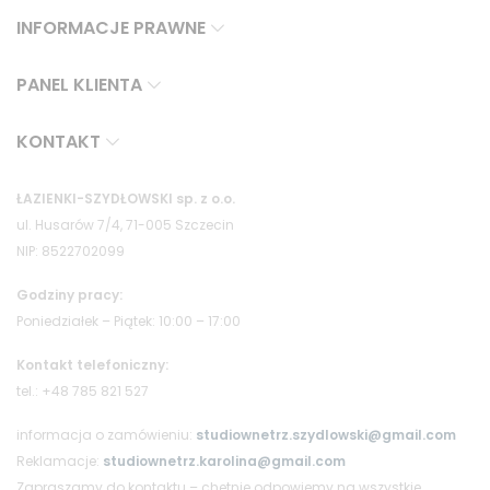
INFORMACJE PRAWNE
PANEL KLIENTA
KONTAKT
ŁAZIENKI-SZYDŁOWSKI sp. z o.o.
ul. Husarów 7/4, 71-005 Szczecin
NIP: 8522702099
Godziny pracy:
Poniedziałek – Piątek: 10:00 – 17:00
Kontakt telefoniczny:
tel.: +48 785 821 527
informacja o zamówieniu:
studiownetrz.szydlowski@gmail.com
Reklamacje:
studiownetrz.karolina@gmail.com
Zapraszamy do kontaktu – chętnie odpowiemy na wszystkie