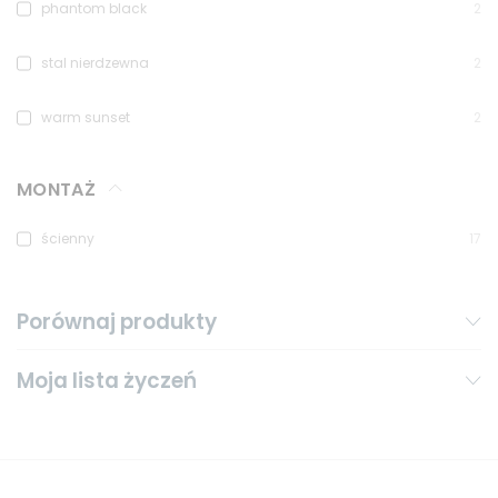
phantom black
2
stal nierdzewna
2
warm sunset
2
MONTAŻ
ścienny
17
Porównaj produkty
Moja lista życzeń