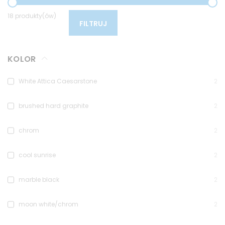
18 produkty(ów)
FILTRUJ
KOLOR
White Attica Caesarstone
2
brushed hard graphite
2
chrom
2
cool sunrise
2
marble black
2
moon white/chrom
2