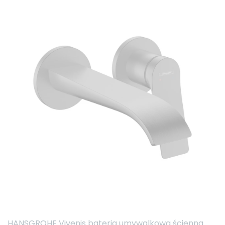
HANSGROHE Vivenis bateria umywalkowa ścienna