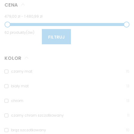
CENA
479,00 zł
-
1 480,99 zł
62 produkty(ów)
FILTRUJ
KOLOR
czarny mat
15
biały mat
13
chrom
13
czarny chrom szczotkowany
11
brąz szczotkowany
10