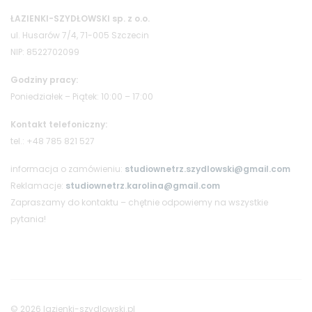
ŁAZIENKI-SZYDŁOWSKI sp. z o.o.
ul. Husarów 7/4, 71-005 Szczecin
NIP: 8522702099
Godziny pracy:
Poniedziałek – Piątek: 10:00 – 17:00
Kontakt telefoniczny:
tel.: +48 785 821 527
informacja o zamówieniu:
studiownetrz.szydlowski@gmail.com
Reklamacje:
studiownetrz.karolina@gmail.com
Zapraszamy do kontaktu – chętnie odpowiemy na wszystkie
pytania!
© 2026 lazienki-szydlowski.pl