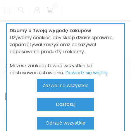
Dbamy o Twoją wygodę zakupów
Używamy cookies, aby sklep działał sprawnie,
zapamiętywał koszyk oraz pokazywał
dopasowane produkty i reklamy.
Możesz zaakceptować wszystkie lub
Strona główna
ŁAZIENKI
BATERIE ŁAZIENKOWE
dostosować ustawienia.
Dowiedz się więcej.
HANSGROHE
Vivenis
Bateria umywalkowa
Zezwól na wszystkie
Bateria umywalkowa
Dostosuj
Odrzuć wszystkie