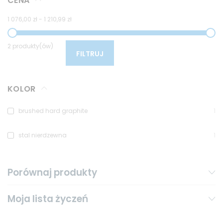
CENA
1 076,00 zł
-
1 210,99 zł
2 produkty(ów)
FILTRUJ
KOLOR
brushed hard graphite
1
stal nierdzewna
1
Porównaj produkty
Moja lista życzeń