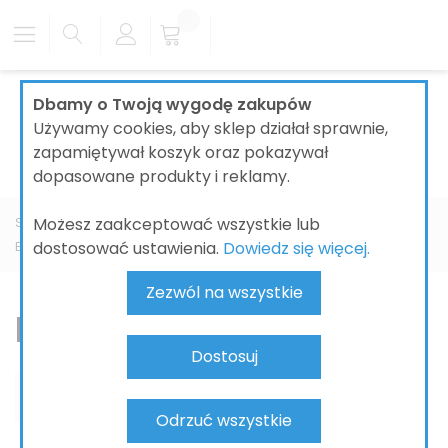
Dbamy o Twoją wygodę zakupów
Używamy cookies, aby sklep działał sprawnie,
zapamiętywał koszyk oraz pokazywał
dopasowane produkty i reklamy.
Możesz zaakceptować wszystkie lub
Strona główna
ŁAZIENKI
BATERIE ŁAZIENKOWE
GROHE
dostosować ustawienia.
Dowiedz się więcej.
Eurocube
Bateria bidetowa
Zezwól na wszystkie
Bateria bidetowa
Dostosuj
Odrzuć wszystkie