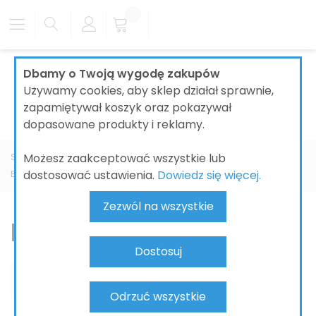
Dbamy o Twoją wygodę zakupów
Używamy cookies, aby sklep działał sprawnie,
zapamiętywał koszyk oraz pokazywał
dopasowane produkty i reklamy.
Możesz zaakceptować wszystkie lub
Strona główna
ŁAZIENKI
BATERIE ŁAZIENKOWE
GROHE
dostosować ustawienia.
Dowiedz się więcej.
Euroeco
Bateria wannowa
Zezwól na wszystkie
Bateria wannowa
Dostosuj
Odrzuć wszystkie