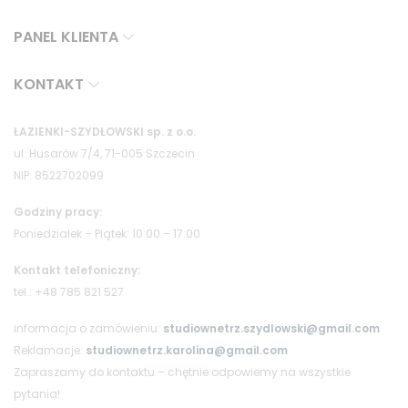
PANEL KLIENTA
KONTAKT
ŁAZIENKI-SZYDŁOWSKI sp. z o.o.
ul. Husarów 7/4, 71-005 Szczecin
NIP: 8522702099
Godziny pracy:
Poniedziałek – Piątek: 10:00 – 17:00
Kontakt telefoniczny:
tel.: +48 785 821 527
informacja o zamówieniu:
studiownetrz.szydlowski@gmail.com
Reklamacje:
studiownetrz.karolina@gmail.com
Zapraszamy do kontaktu – chętnie odpowiemy na wszystkie
pytania!