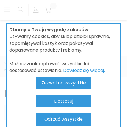
Dbamy o Twoją wygodę zakupów
Używamy cookies, aby sklep działał sprawnie,
zapamiętywał koszyk oraz pokazywał
dopasowane produkty i reklamy.
Możesz zaakceptować wszystkie lub
Strona główna
ŁAZIENKI
CERAMIKA ŁAZIENKOWA
dostosować ustawienia.
Dowiedz się więcej.
PRODUCENT
GEBERIT
Geberit One
Miska wisząca WC
Zezwól na wszystkie
Miska wisząca WC
Dostosuj
Odrzuć wszystkie