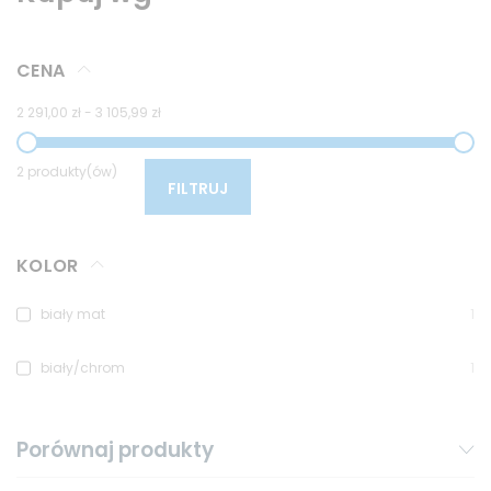
CENA
2 291,00 zł
-
3 105,99 zł
2 produkty(ów)
FILTRUJ
KOLOR
biały mat
1
biały/chrom
1
Porównaj produkty