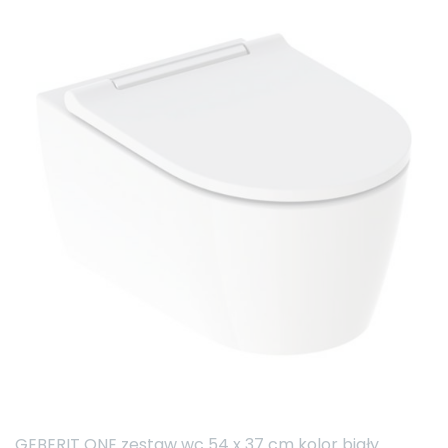
GEBERIT ONE zestaw wc 54 x 37 cm kolor biały