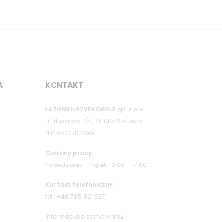
A
KONTAKT
ŁAZIENKI-SZYDŁOWSKI sp. z o.o.
ul. Husarów 7/4, 71-005 Szczecin
NIP: 8522702099
Godziny pracy:
Poniedziałek – Piątek: 10:00 – 17:00
Kontakt telefoniczny:
tel.: +48 785 821 527
informacja o zamówieniu: