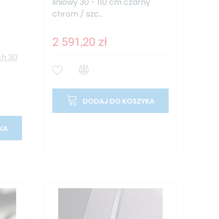
liniowy 30 - 110 cm czarny
chrom / szc...
2 591,20 zł
ch 30
DODAJ DO KOSZYKA
KA