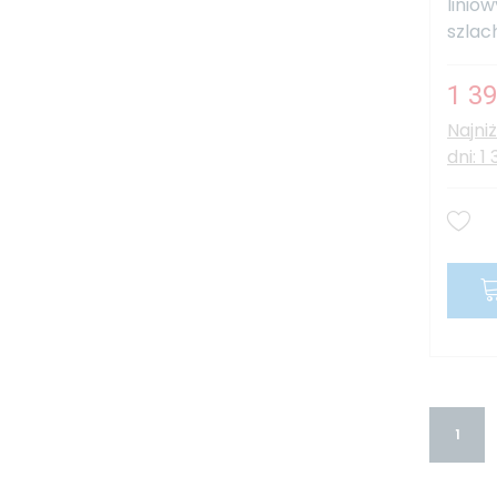
linio
szlach
1 39
Najni
dni: 1
1