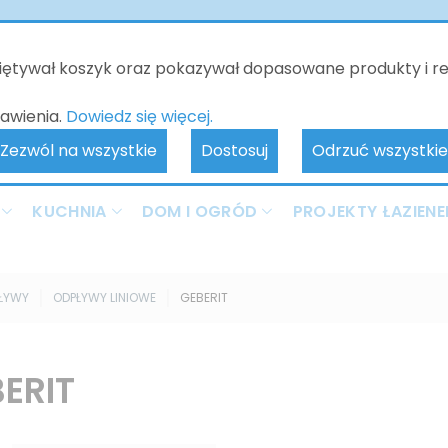
o będzie nieczynne - kontakt tylko poprzez e-mail. Zamówienia 
realizowane od 10.06.2026. Przepraszamy za wszelkie niedogodnoś
miętywał koszyk oraz pokazywał dopasowane produkty i r
awienia.
Dowiedz się więcej.
Zezwól na wszystkie
Dostosuj
Odrzuć wszystkie
KUCHNIA
DOM I OGRÓD
PROJEKTY ŁAZIENE
PŁYWY
ODPŁYWY LINIOWE
GEBERIT
ERIT