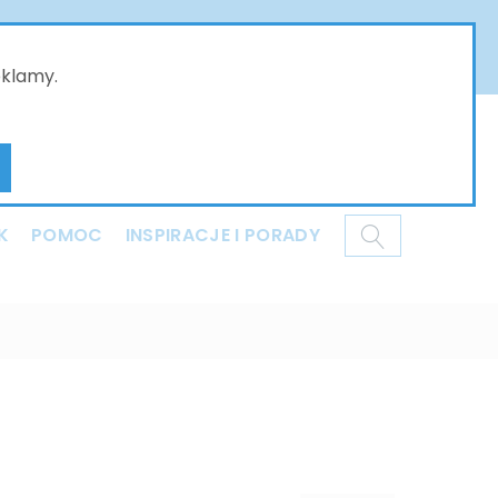
złożone w naszym sklepie online będą przyjmowane
ci i dziękujemy za Państwa wyrozumiałość .
eklamy.
Mój koszyk
K
POMOC
INSPIRACJE I PORADY