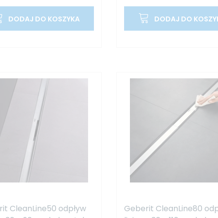
DODAJ DO KOSZYKA
DODAJ DO KOSZY
it CleanLine50 odpływ
Geberit CleanLine80 od