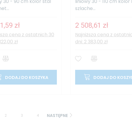
wy 30 - 90 cm kolor stal
liniowy 30 - 110 cm kolor 
et...
szlache...
1,59 zł
2 508,61 zł
ższa cena z ostatnich 30
Najniższa cena z ostatni
 322,00 zł
dni: 2 383,00 zł
DODAJ DO KOSZYKA
DODAJ DO KOSZY
NASTĘPNE
2
3
4