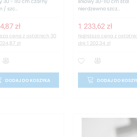
wy 30 - 110 cm czarny
liniowy 30-110 cm stal
/ szc...
nierdzewna szcz...
4,87 zł
1 233,62 zł
ższa cena z ostatnich 30
Najniższa cena z ostatni
 024,87 zł
dni: 1 202,34 zł
DODAJ DO KOSZYKA
DODAJ DO KOSZY