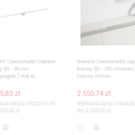
IT CleanLine80 Odpływ
Geberit CleanLine50 od
wy 30 - 90 cm
liniowy 30 - 130 cm kolor
agne / stal ni...
czarny chrom...
5,83 zł
2 550,74 zł
ższa cena z ostatnich 30
Najniższa cena z ostatni
 325,00 zł
dni: 2 550,00 zł