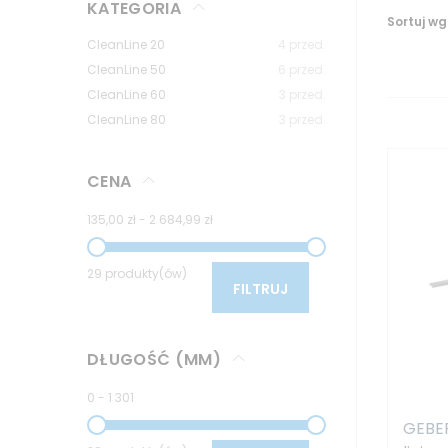
KATEGORIA
Sortuj wg
CleanLine 20
4
przed.
CleanLine 50
6
przed.
CleanLine 60
3
przed.
CleanLine 80
3
przed.
CENA
135,00 zł
-
2 684,99 zł
29 produkty(ów)
FILTRUJ
DŁUGOŚĆ (MM)
0
-
1 301
GEBER