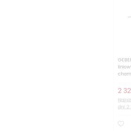
GEBER
linio
champ
2 32
Najni
dni: 2