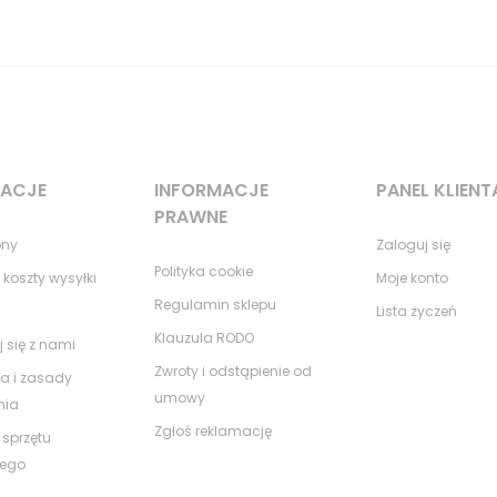
MACJE
INFORMACJE
PANEL KLIENT
PRAWNE
ony
Zaloguj się
Polityka cookie
 koszty wysyłki
Moje konto
Regulamin sklepu
Lista życzeń
Klauzula RODO
j się z nami
Zwroty i odstąpienie od
a i zasady
umowy
nia
Zgłoś reklamację
 sprzętu
nego