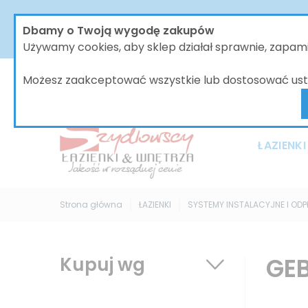
W dniach od 30.07 do dnia 08.08.2026 nasze biur
Dbamy o Twoją wygodę zakupów
bez zmian, jednak wszystkie wysyłki będą 
Używamy cookies, aby sklep działał sprawnie, zapa
Możesz zaakceptować wszystkie lub dostosować ust
ŁAZIENKI
Strona główna
ŁAZIENKI
SYSTEMY INSTALACYJNE I OD
GEB
Kupuj wg