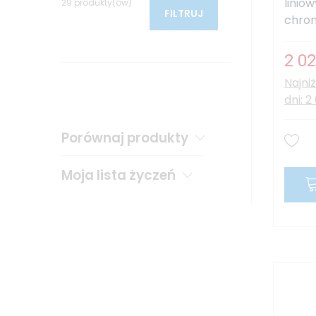
linio
29 produkty(ów)
FILTRUJ
chrom 
2 02
Najni
dni: 2
Porównaj produkty
Moja lista życzeń