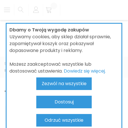
Dbamy o Twoją wygodę zakupów
Używamy cookies, aby sklep działał sprawnie,
zapamiętywał koszyk oraz pokazywał
dopasowane produkty i reklamy.
Możesz zaakceptować wszystkie lub
Strona główna
ŁAZIENKI
BATERIE ŁAZIENKOWE
dostosować ustawienia.
Dowiedz się więcej.
IDEAL STANDARD
Tonic II
Zezwól na wszystkie
Tonic II
Dostosuj
Odrzuć wszystkie