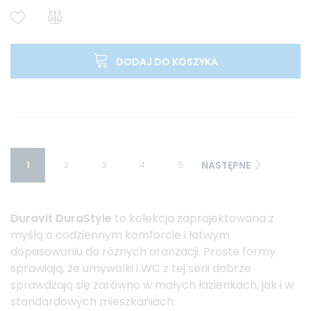
DODAJ DO KOSZYKA
NASTĘPNE
1
2
3
4
5
Duravit DuraStyle
to kolekcja zaprojektowana z
myślą o codziennym komforcie i łatwym
dopasowaniu do różnych aranżacji. Proste formy
sprawiają, że umywalki i WC z tej serii dobrze
sprawdzają się zarówno w małych łazienkach, jak i w
standardowych mieszkaniach.