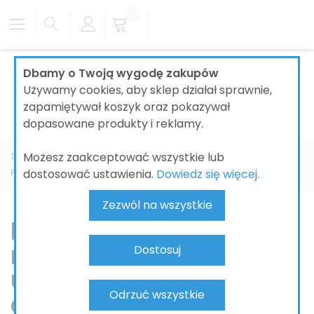
Dbamy o Twoją wygodę zakupów
Używamy cookies, aby sklep działał sprawnie,
zapamiętywał koszyk oraz pokazywał
dopasowane produkty i reklamy.
Możesz zaakceptować wszystkie lub
Strona główna
ŁAZIENKI
CERAMIKA ŁAZIENKOWA
dostosować ustawienia.
Dowiedz się więcej.
PRODUCENT
DURAVIT
Durastyle
Zezwól na wszystkie
Duravit DuraStyle –
minimalistyczne
Dostosuj
umywalki i WC do
Odrzuć wszystkie
codziennego użytku