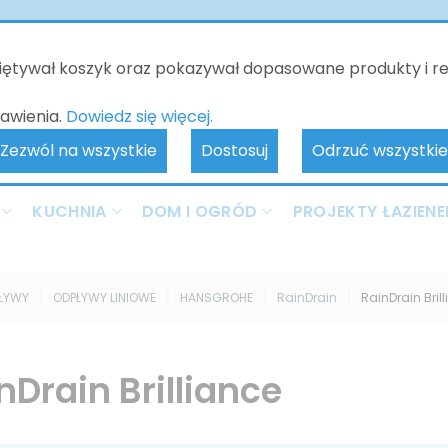
o będzie nieczynne - kontakt tylko poprzez e-mail. Zamówienia 
realizowane od 10.06.2026. Przepraszamy za wszelkie niedogodnoś
miętywał koszyk oraz pokazywał dopasowane produkty i r
awienia.
Dowiedz się więcej.
Zezwól na wszystkie
Dostosuj
Odrzuć wszystkie
KUCHNIA
DOM I OGRÓD
PROJEKTY ŁAZIENE
PŁYWY
ODPŁYWY LINIOWE
HANSGROHE
RainDrain
RainDrain Bril
nDrain Brilliance