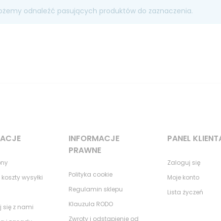
ożemy odnaleźć pasujących produktów do zaznaczenia.
MACJE
INFORMACJE
PANEL KLIENT
PRAWNE
ony
Zaloguj się
Polityka cookie
 koszty wysyłki
Moje konto
Regulamin sklepu
Lista życzeń
Klauzula RODO
j się z nami
Zwroty i odstąpienie od