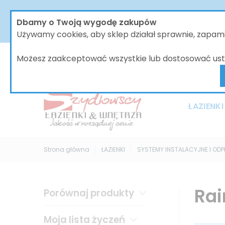
W dniach od 30.07 do dnia 08.08.2026 nasze biur
Dbamy o Twoją wygodę zakupów
bez zmian, jednak wszystkie wysyłki będą 
Używamy cookies, aby sklep działał sprawnie, zapa
Możesz zaakceptować wszystkie lub dostosować ust
ŁAZIENKI
Strona główna
ŁAZIENKI
SYSTEMY INSTALACYJNE I OD
Rai
Porównaj produkty
Moja lista życzeń