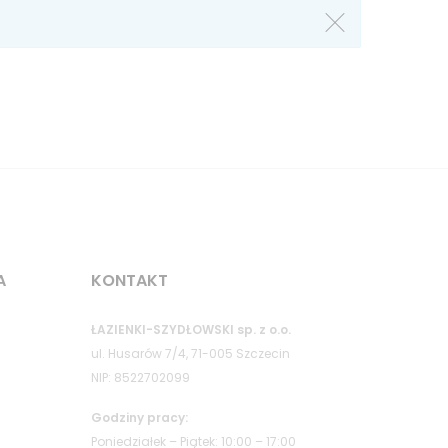
A
KONTAKT
ŁAZIENKI-SZYDŁOWSKI sp. z o.o.
ul. Husarów 7/4, 71-005 Szczecin
NIP: 8522702099
Godziny pracy:
Poniedziałek – Piątek: 10:00 – 17:00