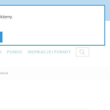
złożone w naszym sklepie online będą przyjmowane
ci i dziękujemy za Państwa wyrozumiałość .
eklamy.
Mój koszyk
K
POMOC
INSPIRACJE I PORADY
liance