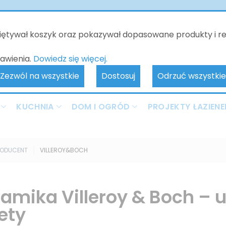
o będzie nieczynne - kontakt tylko poprzez e-mail. Zamówienia 
realizowane od 10.06.2026. Przepraszamy za wszelkie niedogodnoś
miętywał koszyk oraz pokazywał dopasowane produkty i r
awienia.
Dowiedz się więcej.
Zezwól na wszystkie
Dostosuj
Odrzuć wszystkie
KUCHNIA
DOM I OGRÓD
PROJEKTY ŁAZIENE
RODUCENT
VILLEROY&BOCH
amika Villeroy & Boch – 
ety