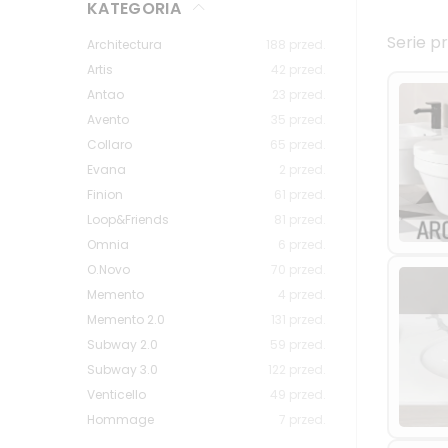
KATEGORIA
Serie p
Architectura
188
przed.
Artis
42
przed.
Antao
23
przed.
Avento
35
przed.
Collaro
65
przed.
Evana
2
przed.
Finion
61
przed.
Loop&Friends
81
przed.
Omnia
6
przed.
O.Novo
70
przed.
Memento
4
przed.
Memento 2.0
131
przed.
Subway 2.0
59
przed.
Subway 3.0
122
przed.
Venticello
49
przed.
Hommage
7
przed.
ViCare
12
przed.