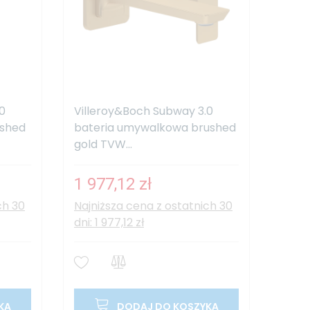
0
Villeroy&Boch Subway 3.0
ushed
bateria umywalkowa brushed
gold TVW...
1 977,12 zł
ch 30
Najniższa cena z ostatnich 30
dni: 1 977,12 zł
KA
DODAJ DO KOSZYKA