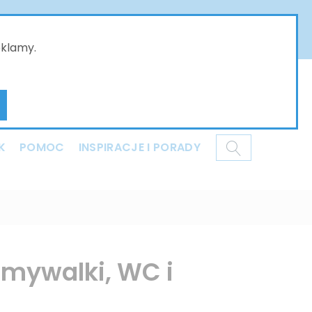
złożone w naszym sklepie online będą przyjmowane
ci i dziękujemy za Państwa wyrozumiałość .
eklamy.
Mój koszyk
K
POMOC
INSPIRACJE I PORADY
umywalki, WC i