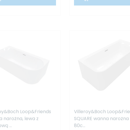
roy&Boch Loop&Friends
Villeroy&Boch Loop&Fri
 narożna, lewa z
SQUARE wanna narożna 
wą ...
80c...