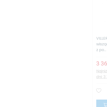
VILLE
wiszą
z po...
3 36
Najni
dni: 3