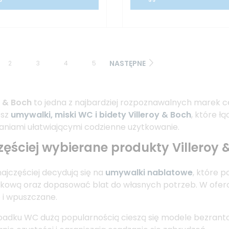
NASTĘPNE
2
3
4
5
y & Boch
to jedna z najbardziej rozpoznawalnych marek cer
esz
umywalki, miski WC i bidety Villeroy & Boch
, które 
aniami ułatwiającymi codzienne użytkowanie.
zęściej wybierane produkty Villeroy 
 najczęściej decydują się na
umywalki nablatowe
, które 
ową oraz dopasować blat do własnych potrzeb. W oferc
 i wpuszczane.
adku WC dużą popularnością cieszą się modele bezrantowe