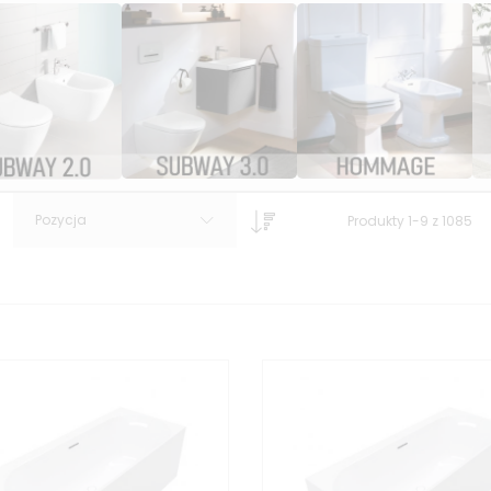
Pozycja
Produkty
1
-
9
z
1085