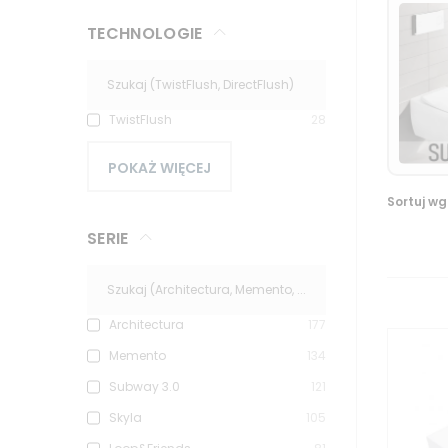
TECHNOLOGIE
TwistFlush
28
POKAŻ WIĘCEJ
Sortuj wg
SERIE
Architectura
177
Memento
134
Subway 3.0
121
Skyla
105