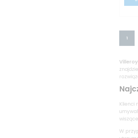
1
Villero
znajdzi
rozwiąz
Najc
Klienci
umywalk
wiszące
W przyp