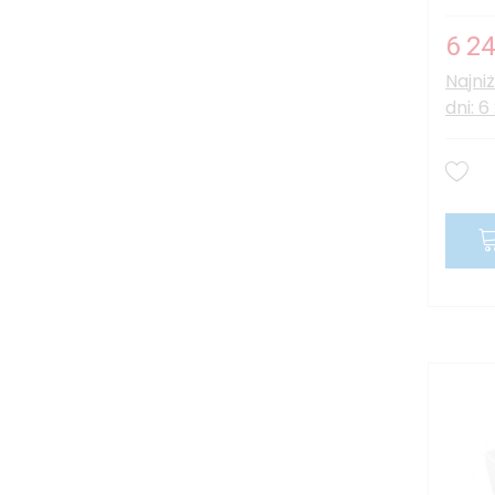
6 24
Najni
dni: 6