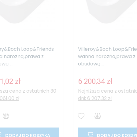
roy&Boch Loop&Friends
Villeroy&Boch Loop&Fri
 narożna,prawa z
wanna narożna,prawa z
wą ...
obudową ...
1,02 zł
6 200,34 zł
ższa cena z ostatnich 30
Najniższa cena z ostatni
 061,00 zł
dni: 6 207,32 zł
DODAJ DO KOSZYKA
DODAJ DO KOSZY