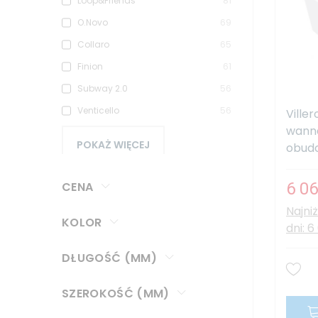
Loop&Friends
81
O.Novo
69
Collaro
65
Finion
61
Subway 2.0
56
Venticello
56
Ville
wanna
POKAŻ WIĘCEJ
obudo
CENA
6 06
Najni
KOLOR
dni: 6
DŁUGOŚĆ (MM)
SZEROKOŚĆ (MM)