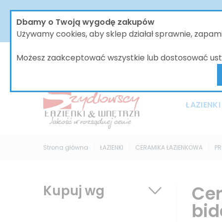
W dniach od 30.07 do dnia 08.08.2026 nasze biur
Dbamy o Twoją wygodę zakupów
bez zmian, jednak wszystkie wysyłki będą 
Używamy cookies, aby sklep działał sprawnie, zapa
Możesz zaakceptować wszystkie lub dostosować ust
ŁAZIENKI
Strona główna
ŁAZIENKI
CERAMIKA ŁAZIENKOWA
P
Cer
Kupuj wg
bid