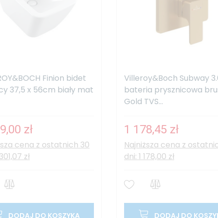
ROY&BOCH Finion bidet
Villeroy&Boch Subway 3.
cy 37,5 x 56cm biały mat
bateria prysznicowa br
Gold TVS...
9,00 zł
1 178,45 zł
ższa cena z ostatnich 30
Najniższa cena z ostatni
 301,07 zł
dni: 1 178,00 zł
DODAJ DO KOSZYKA
DODAJ DO KOSZY