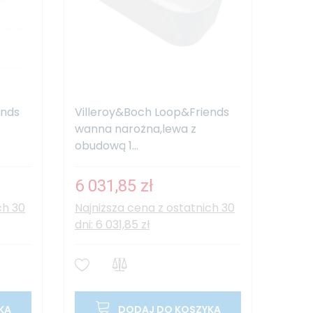
ends
Villeroy&Boch Loop&Friends
wanna narożna,lewa z
obudową 1...
6 031,85 zł
ch 30
Najniższa cena z ostatnich 30
dni: 6 031,85 zł
KA
DODAJ DO KOSZYKA