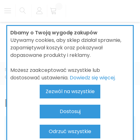
Dbamy o Twoją wygodę zakupów
Używamy cookies, aby sklep działał sprawnie,
zapamiętywał koszyk oraz pokazywał
dopasowane produkty i reklamy.
Możesz zaakceptować wszystkie lub
Strona główna
ŁAZIENKI
BATERIE ŁAZIENKOWE
GROHE
dostosować ustawienia.
Dowiedz się więcej.
Grandera
Bateria umywalkowa
Zezwól na wszystkie
Bateria umywalkowa
Dostosuj
Nie możemy odnaleźć pasujących produktów do
Odrzuć wszystkie
zaznaczenia.