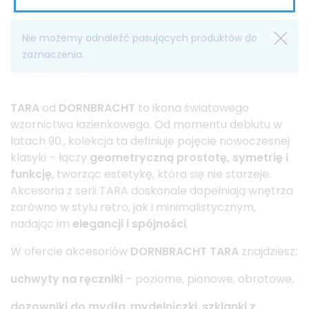
Nie możemy odnaleźć pasujących produktów do
zaznaczenia.
TARA
od
DORNBRACHT
to ikona światowego
wzornictwa łazienkowego. Od momentu debiutu w
latach 90., kolekcja ta definiuje pojęcie nowoczesnej
klasyki – łączy
geometryczną prostotę, symetrię i
funkcję
, tworząc estetykę, która się nie starzeje.
Akcesoria z serii TARA doskonale dopełniają wnętrza
zarówno w stylu retro, jak i minimalistycznym,
nadając im
elegancji i spójności
.
W ofercie akcesoriów
DORNBRACHT TARA
znajdziesz:
uchwyty na ręczniki
– poziome, pionowe, obrotowe,
dozowniki do mydła
,
mydelniczki
,
szklanki z