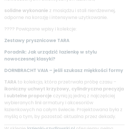
solidne wykonanie
z mosiądzu i stali nierdzewnej,
odporne na korozję i intensywne użytkowanie.
???? Powiązane wpisy i kolekcje:
Zestawy prysznicowe TARA
Poradnik: Jak urządzić łazienkę w stylu
nowoczesnej klasyki?
DORNBRACHT VAIA – jeśli szukasz miękkości formy
TARA
to kolekcja, która przetrwała próbę czasu –
ikoniczny uchwyt krzyżowy, cylindryczna precyzja
i subtelne proporcje
czynią ją jedną z najczęściej
wybieranych linii armatury i akcesoriów
łazienkowych na całym świecie. Projektowana była z
myślą o tym, by pozostać aktualna przez dekady.
W sklepie
lazienki-szydlowski.pl
oferujemy pełną