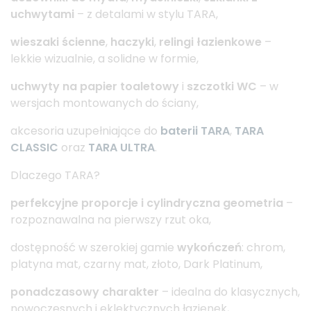
uchwytami
– z detalami w stylu TARA,
wieszaki ścienne
,
haczyki
,
relingi łazienkowe
–
lekkie wizualnie, a solidne w formie,
uchwyty na papier toaletowy
i
szczotki WC
– w
wersjach montowanych do ściany,
akcesoria uzupełniające do
baterii TARA
,
TARA
CLASSIC
oraz
TARA ULTRA
.
Dlaczego TARA?
perfekcyjne proporcje i cylindryczna geometria
–
rozpoznawalna na pierwszy rzut oka,
dostępność w szerokiej gamie
wykończeń
: chrom,
platyna mat, czarny mat, złoto, Dark Platinum,
ponadczasowy charakter
– idealna do klasycznych,
nowoczesnych i eklektycznych łazienek,