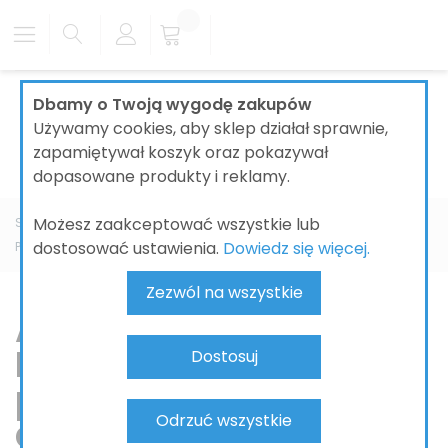
Dbamy o Twoją wygodę zakupów
Używamy cookies, aby sklep działał sprawnie,
zapamiętywał koszyk oraz pokazywał
dopasowane produkty i reklamy.
Możesz zaakceptować wszystkie lub
Strona główna
ŁAZIENKI
AKCESORIA ŁAZIENKOWE
dostosować ustawienia.
Dowiedz się więcej.
PRODUCENT
DORNBRACHT
Tara
Zezwól na wszystkie
Akcesoria łazienkowe
DORNBRACHT TARA –
Dostosuj
ponadczasowa ikona
Odrzuć wszystkie
designu