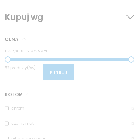
Kupuj wg
CENA
1 582,00 zł
-
9 873,99 zł
52 produkty(ów)
FILTRUJ
KOLOR
chrom
13
czarny mat
13
nikiel szczotkowany
13