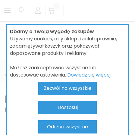
Dbamy o Twoją wygodę zakupów
Używamy cookies, aby sklep działał sprawnie,
zapamiętywał koszyk oraz pokazywał
dopasowane produkty i reklamy.
Możesz zaakceptować wszystkie lub
Strona główna
ŁAZIENKI
BATERIE ŁAZIENKOWE
dostosować ustawienia.
Dowiedz się więcej.
VILLEROY&BOCH
Conum
Zezwól na wszystkie
Baterie Villeroy & Boch
Conum
Dostosuj
Odrzuć wszystkie