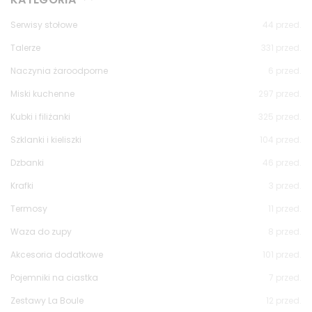
Serwisy stołowe
44
przed.
Talerze
331
przed.
Naczynia żaroodporne
6
przed.
Miski kuchenne
297
przed.
Kubki i filiżanki
325
przed.
Szklanki i kieliszki
104
przed.
Dzbanki
46
przed.
Krafki
3
przed.
Termosy
11
przed.
Waza do zupy
8
przed.
Akcesoria dodatkowe
101
przed.
Pojemniki na ciastka
7
przed.
Zestawy La Boule
12
przed.