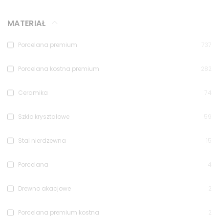
MATERIAŁ
Porcelana premium
737
Porcelana kostna premium
282
Ceramika
74
Szkło kryształowe
59
Stal nierdzewna
15
Porcelana
4
Drewno akacjowe
2
Porcelana premium kostna
2