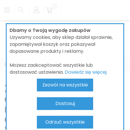
Dbamy o Twoją wygodę zakupów
Używamy cookies, aby sklep działał sprawnie,
zapamiętywał koszyk oraz pokazywał
dopasowane produkty i reklamy.
Możesz zaakceptować wszystkie lub
Strona główna
KUCHNIA
ZASTAWY KUCHENNE
dostosować ustawienia.
Dowiedz się więcej.
Zastawy kuchenne –
Zezwól na wszystkie
eleganckie serwisy i
Dostosuj
naczynia do Twojego
domu | Łazienki
Odrzuć wszystkie
Szydłowski