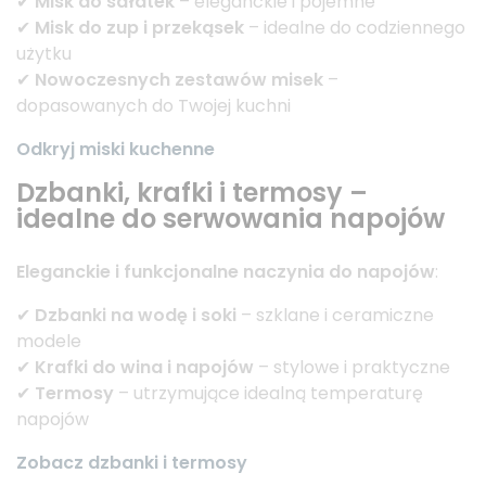
✔
Misk do sałatek
– eleganckie i pojemne
✔
Misk do zup i przekąsek
– idealne do codziennego
użytku
✔
Nowoczesnych zestawów misek
–
dopasowanych do Twojej kuchni
Odkryj miski kuchenne
Dzbanki, krafki i termosy –
idealne do serwowania napojów
Eleganckie i funkcjonalne naczynia do napojów
:
✔
Dzbanki na wodę i soki
– szklane i ceramiczne
modele
✔
Krafki do wina i napojów
– stylowe i praktyczne
✔
Termosy
– utrzymujące idealną temperaturę
napojów
Zobacz dzbanki i termosy