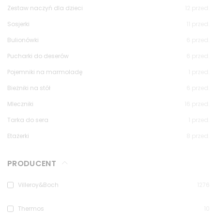
Zestaw naczyń dla dzieci
12
przed.
Sosjerki
11
przed.
Bulionówki
6
przed.
Pucharki do deserów
6
przed.
Pojemniki na marmoladę
1
przed.
Bieżniki na stół
6
przed.
Mleczniki
16
przed.
Tarka do sera
1
przed.
Etażerki
8
przed.
PRODUCENT
Villeroy&Boch
1276
Thermos
10