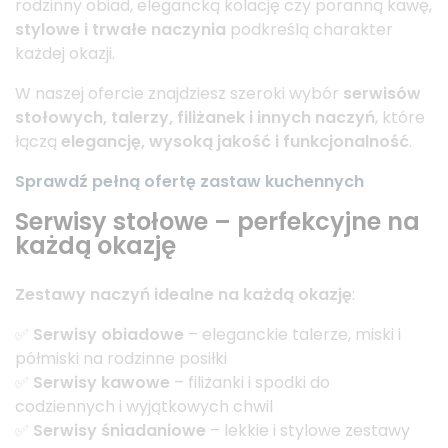
rodzinny obiad, elegancką kolację czy poranną kawę,
stylowe i trwałe naczynia
podkreślą charakter
każdej okazji.
W naszej ofercie znajdziesz szeroki wybór
serwisów
stołowych, talerzy, filiżanek i innych naczyń
, które
łączą
elegancję, wysoką jakość i funkcjonalność
.
Sprawdź pełną ofertę zastaw kuchennych
Serwisy stołowe – perfekcyjne na
każdą okazję
Zestawy naczyń idealne na każdą okazję
:
✅
Serwisy obiadowe
– eleganckie talerze, miski i
półmiski na rodzinne posiłki
✅
Serwisy kawowe
– filiżanki i spodki do
codziennych i wyjątkowych chwil
✅
Serwisy śniadaniowe
– lekkie i stylowe zestawy