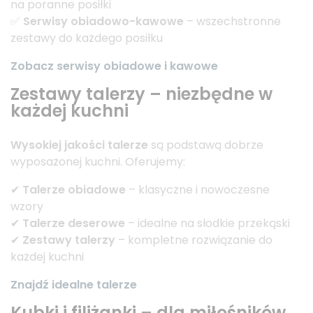
na poranne posiłki
✅
Serwisy obiadowo-kawowe
– wszechstronne
zestawy do każdego posiłku
Zobacz serwisy obiadowe i kawowe
Zestawy talerzy – niezbędne w
każdej kuchni
Wysokiej jakości talerze
są podstawą dobrze
wyposażonej kuchni. Oferujemy:
✔
Talerze obiadowe
– klasyczne i nowoczesne
wzory
✔
Talerze deserowe
– idealne na słodkie przekąski
✔
Zestawy talerzy
– kompletne rozwiązanie do
każdej kuchni
Znajdź idealne talerze
Kubki i filiżanki – dla miłośników