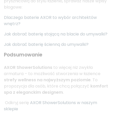
prysznicową do stylu łazienki, sprawdź nasze wpisy
blogowe:
Dlaczego baterie AXOR to wybór architektów
wnętrz?
Jak dobrać baterię stojącą na blacie do umywalki?
Jak dobrać baterię ścienną do umywalki?
Podsumowanie
AXOR ShowerSolutions
to więcej niż zwykła
armatura – to możliwość stworzenia w łazience
strefy wellness na najwyższym poziomie
. To
propozycja dla osób, które chcą połączyć
komfort
spa z eleganckim designem
.
Odkryj serię
AXOR ShowerSolutions w naszym
sklepie