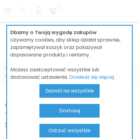
Dbamy o Twoją wygodę zakupów
Używamy cookies, aby sklep działał sprawnie,
zapamiętywał koszyk oraz pokazywał
dopasowane produkty i reklamy.
Możesz zaakceptować wszystkie lub
Strona główna
ŁAZIENKI
BATERIE ŁAZIENKOWE
AXOR
dostosować ustawienia.
Dowiedz się więcej.
ShowerSolutions
Zezwól na wszystkie
AXOR ShowerSolutions
– ekskluzywne
Dostosuj
systemy prysznicowe
Odrzuć wszystkie