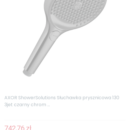
AXOR ShowerSolutions Słuchawka prysznicowa 130
3jet czarny chrom ...
742,76 zł