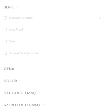
SERIE
ShowerSolutions
973
Axor Front
1
One
1
ShowerComposition
1
CENA
KOLOR
DŁUGOŚĆ (MM)
SZEROKOŚĆ (MM)