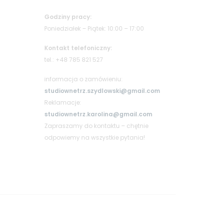
Godziny pracy:
Poniedziałek – Piątek: 10:00 – 17:00
Kontakt telefoniczny:
tel.: +48 785 821 527
informacja o zamówieniu:
studiownetrz.szydlowski@gmail.com
Reklamacje:
studiownetrz.karolina@gmail.com
Zapraszamy do kontaktu – chętnie
odpowiemy na wszystkie pytania!