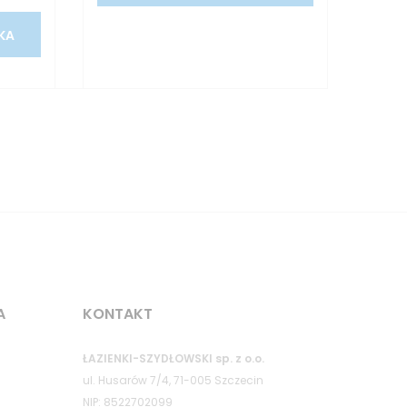
KA
A
KONTAKT
ŁAZIENKI-SZYDŁOWSKI sp. z o.o.
ul. Husarów 7/4, 71-005 Szczecin
NIP: 8522702099