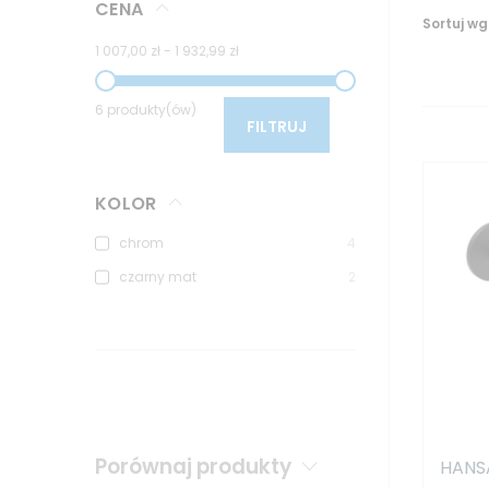
CENA
Sortuj wg
1 007,00 zł
-
1 932,99 zł
6 produkty(ów)
FILTRUJ
KOLOR
chrom
4
czarny mat
2
Porównaj produkty
HANSA