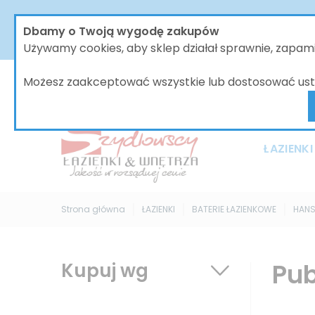
W dniach od 30.07 do dnia 08.08.2026 nasze biur
Dbamy o Twoją wygodę zakupów
bez zmian, jednak wszystkie wysyłki będą 
Używamy cookies, aby sklep działał sprawnie, zapa
Możesz zaakceptować wszystkie lub dostosować ust
ŁAZIENKI
Strona główna
ŁAZIENKI
BATERIE ŁAZIENKOWE
HAN
Pub
Kupuj wg