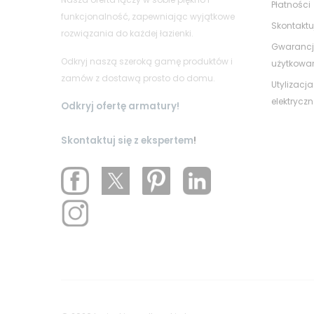
Płatności
funkcjonalność, zapewniając wyjątkowe
Skontaktu
rozwiązania do każdej łazienki.
Gwarancj
Odkryj naszą szeroką gamę produktów i
użytkowa
zamów z dostawą prosto do domu.
Utylizacja
elektrycz
Odkryj ofertę armatury!
Skontaktuj się z ekspertem
!