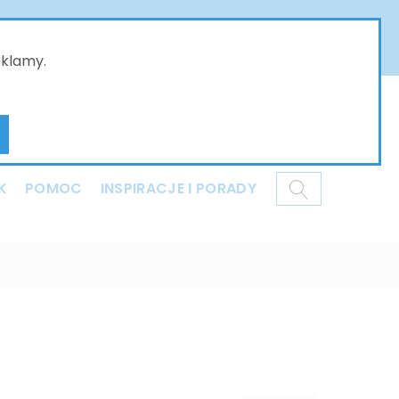
złożone w naszym sklepie online będą przyjmowane
ci i dziękujemy za Państwa wyrozumiałość .
eklamy.
Mój koszyk
K
POMOC
INSPIRACJE I PORADY