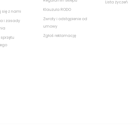
Regulamin sklepu
Lista życzeń
Klauzula RODO
j się z nami
Zwroty i odstąpienie od
a i zasady
umowy
nia
Zgłoś reklamację
 sprzętu
nego