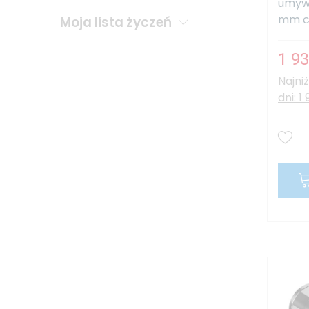
umywa
mm cz
Moja lista życzeń
1 93
Najni
dni: 1