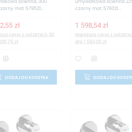
lkowa ścienna, 300
umywalkowa ścienna 2
arny mat 579521...
czarny mat 579321...
2,55 zł
1 598,54 zł
ższa cena z ostatnich 30
Najniższa cena z ostatni
 926,75 zł
dni: 1 593,00 zł
DODAJ DO KOSZYKA
DODAJ DO KOSZY