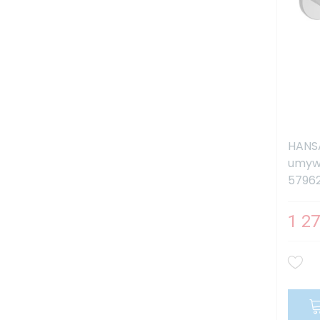
HANSA
umyw
57962
1 27