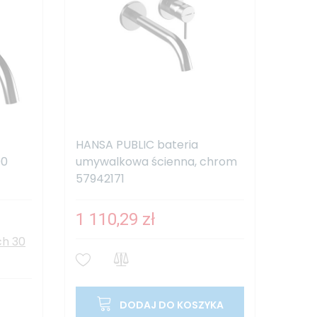
HANSA PUBLIC bateria
00
umywalkowa ścienna, chrom
57942171
1 110,29 zł
ch 30
DODAJ DO KOSZYKA