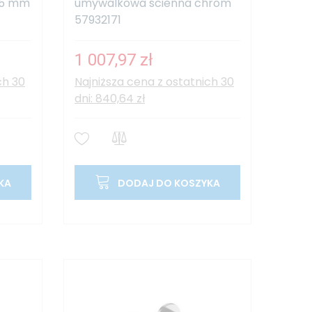
25 mm
umywalkowa ścienna chrom
57932171
1 007,97 zł
ch 30
Najniższa cena z ostatnich 30
dni: 840,64 zł
KA
DODAJ DO KOSZYKA