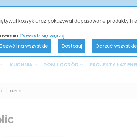
o będzie nieczynne - kontakt tylko poprzez e-mail. Zamówienia 
realizowane od 10.06.2026. Przepraszamy za wszelkie niedogodnoś
miętywał koszyk oraz pokazywał dopasowane produkty i r
awienia.
Dowiedz się więcej.
Zezwól na wszystkie
Dostosuj
Odrzuć wszystkie
KUCHNIA
DOM I OGRÓD
PROJEKTY ŁAZIENE
SA
Public
lic