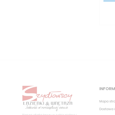
INFOR
Mapa str
Dostawa i
Nasza oferta łączy w sobie piękno i