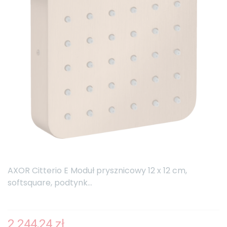
AXOR Citterio E Moduł prysznicowy 12 x 12 cm,
softsquare, podtynk...
2 244,24 zł