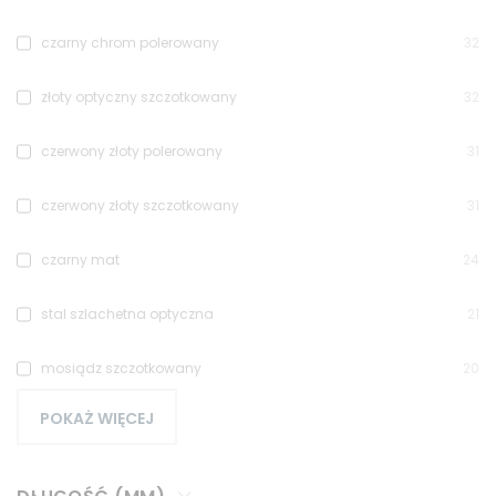
czarny chrom polerowany
32
złoty optyczny szczotkowany
32
czerwony złoty polerowany
31
czerwony złoty szczotkowany
31
czarny mat
24
stal szlachetna optyczna
21
mosiądz szczotkowany
20
POKAŻ WIĘCEJ