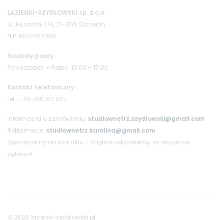
ŁAZIENKI-SZYDŁOWSKI sp. z o.o.
ul. Husarów 7/4, 71-005 Szczecin
NIP: 8522702099
Godziny pracy:
Poniedziałek – Piątek: 10:00 – 17:00
Kontakt telefoniczny:
tel.: +48 785 821 527
informacja o zamówieniu:
studiownetrz.szydlowski@gmail.com
Reklamacje:
studiownetrz.karolina@gmail.com
Zapraszamy do kontaktu – chętnie odpowiemy na wszystkie
pytania!
© 2026 lazienki-szydlowski.pl