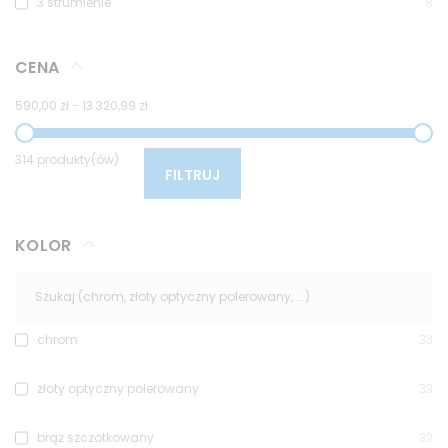
3 strumienie
8
CENA
590,00 zł
-
13 320,99 zł
314 produkty(ów)
FILTRUJ
KOLOR
chrom
33
złoty optyczny polerowany
33
brąz szczotkowany
32