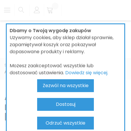
Dbamy o Twoją wygodę zakupów
Używamy cookies, aby sklep działał sprawnie,
zapamiętywał koszyk oraz pokazywał
dopasowane produkty i reklamy.
Możesz zaakceptować wszystkie lub
Strona główna
ŁAZIENKI
BATERIE ŁAZIENKOWE
AXOR
dostosować ustawienia.
Dowiedz się więcej.
AXOR Citterio E
Zezwól na wszystkie
AXOR Citterio E –
miękki minimalizm,
Dostosuj
komfort i precyzja
Odrzuć wszystkie