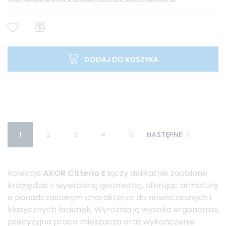
DODAJ DO KOSZYKA
NASTĘPNE
1
2
3
4
5
Kolekcja
AXOR Citterio E
łączy delikatnie zaoblone
krawędzie z wyważoną geometrią, oferując armaturę
o ponadczasowym charakterze do nowoczesnych i
klasycznych łazienek. Wyróżnia ją wysoka ergonomia,
precyzyjna praca mieszacza oraz wykończenie