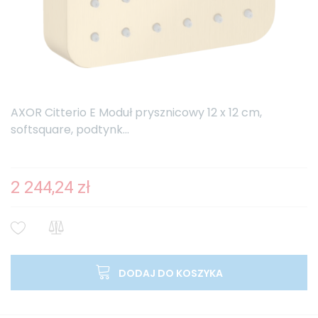
AXOR Citterio E Moduł prysznicowy 12 x 12 cm,
softsquare, podtynk...
2 244,24 zł
DODAJ DO KOSZYKA