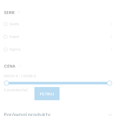
SERIE
Duofix
2
Rapid
2
Sigma
1
CENA
660,00 zł
-
1 319,99 zł
5 produkty(ów)
FILTRUJ
Porównaj produkty