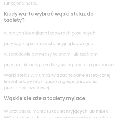
funkcjonalności.
Kiedy warto wybrać wąski stelaż do
toalety?
w małych łazienkach i toaletach gościnnych
przy wąskiej ścianie instalacyjnej lub wnęce
w zabudowie pomiędzy ścianami lub szafkami
przy projektach, gdzie liczy się ergonomia i proporcje
Wąski stelaż WC umożliwia zachowanie estetycznej
linii zabudowy oraz lepsze zagospodarowanie
przestrzeni użytkowej.
Wąskie stelaże a toalety myjące
W przypadku montażu
toalet myjących
lub misek
WC z funkcją bidetu, zastosowanie wąskiego stelaża