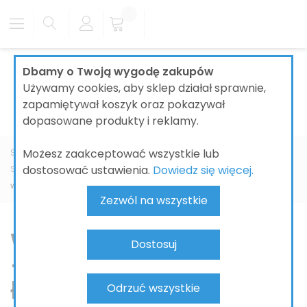
Dbamy o Twoją wygodę zakupów
Używamy cookies, aby sklep działał sprawnie,
zapamiętywał koszyk oraz pokazywał
dopasowane produkty i reklamy.
Możesz zaakceptować wszystkie lub
Strona główna
ŁAZIENKI
SYSTEMY INSTALACYJNE I ODPŁYWY
dostosować ustawienia.
Dowiedz się więcej.
STELAŻE I SPŁUCZKI PODTYNKOWE
stelaże do toalety
wąskie stelaże do WC
Zezwól na wszystkie
Wąskie stelaże do WC
Dostosuj
– idealne do małych
łazienek i wąskiej
Odrzuć wszystkie