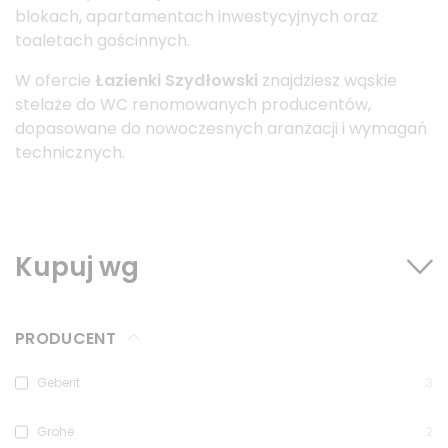
blokach, apartamentach inwestycyjnych oraz
toaletach gościnnych.
W ofercie
Łazienki Szydłowski
znajdziesz wąskie
stelaże do WC renomowanych producentów,
dopasowane do nowoczesnych aranżacji i wymagań
technicznych.
Kupuj wg
PRODUCENT
Geberit
3
Grohe
2