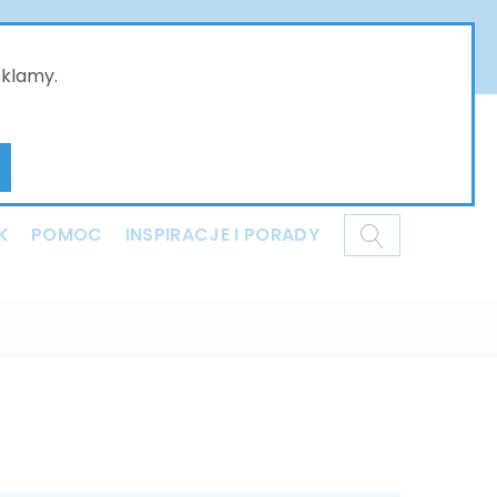
złożone w naszym sklepie online będą przyjmowane
ci i dziękujemy za Państwa wyrozumiałość .
eklamy.
Mój koszyk
K
POMOC
INSPIRACJE I PORADY