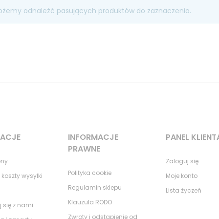
ożemy odnaleźć pasujących produktów do zaznaczenia.
MACJE
INFORMACJE
PANEL KLIENT
PRAWNE
ony
Zaloguj się
Polityka cookie
 koszty wysyłki
Moje konto
Regulamin sklepu
Lista życzeń
Klauzula RODO
j się z nami
Zwroty i odstąpienie od