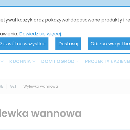
o będzie nieczynne - kontakt tylko poprzez e-mail. Zamówienia 
realizowane od 10.06.2026. Przepraszamy za wszelkie niedogodnoś
miętywał koszyk oraz pokazywał dopasowane produkty i r
awienia.
Dowiedz się więcej.
Zezwól na wszystkie
Dostosuj
Odrzuć wszystkie
KUCHNIA
DOM I OGRÓD
PROJEKTY ŁAZIENE
HE
GET
Wylewka wannowa
lewka wannowa