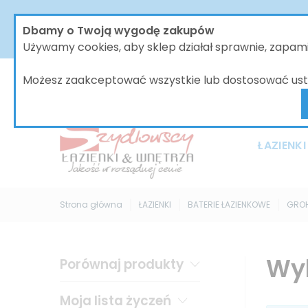
W dniach od 30.07 do dnia 08.08.2026 nasze biur
Dbamy o Twoją wygodę zakupów
bez zmian, jednak wszystkie wysyłki będą 
Używamy cookies, aby sklep działał sprawnie, zapa
Możesz zaakceptować wszystkie lub dostosować ust
ŁAZIENKI
Strona główna
ŁAZIENKI
BATERIE ŁAZIENKOWE
GRO
Wy
Porównaj produkty
Moja lista życzeń