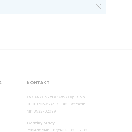
A
KONTAKT
ŁAZIENKI-SZYDŁOWSKI sp. z o.o.
ul. Husarów 7/4, 71-005 Szczecin
NIP: 8522702099
Godziny pracy:
Poniedziałek – Piątek: 10:00 – 17:00