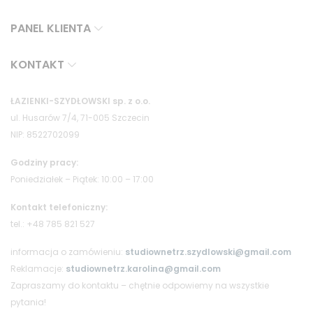
PANEL KLIENTA
KONTAKT
ŁAZIENKI-SZYDŁOWSKI sp. z o.o.
ul. Husarów 7/4, 71-005 Szczecin
NIP: 8522702099
Godziny pracy:
Poniedziałek – Piątek: 10:00 – 17:00
Kontakt telefoniczny:
tel.: +48 785 821 527
informacja o zamówieniu:
studiownetrz.szydlowski@gmail.com
Reklamacje:
studiownetrz.karolina@gmail.com
Zapraszamy do kontaktu – chętnie odpowiemy na wszystkie
pytania!