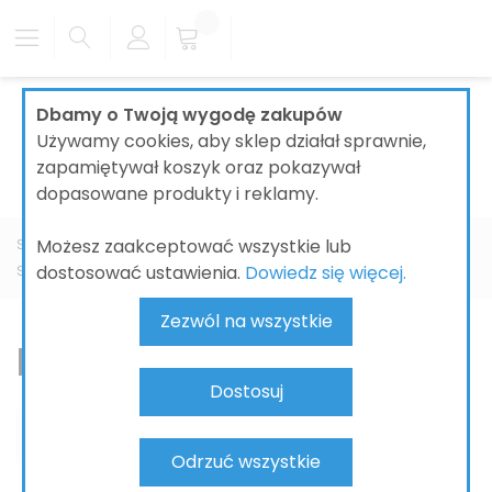
Dbamy o Twoją wygodę zakupów
Używamy cookies, aby sklep działał sprawnie,
zapamiętywał koszyk oraz pokazywał
dopasowane produkty i reklamy.
Możesz zaakceptować wszystkie lub
Strona główna
ŁAZIENKI
SYSTEMY INSTALACYJNE I ODPŁYWY
dostosować ustawienia.
Dowiedz się więcej.
STELAŻE I SPŁUCZKI PODTYNKOWE
GEBERIT
DO PISUARU
Zezwól na wszystkie
DO PISUARU
Dostosuj
Odrzuć wszystkie