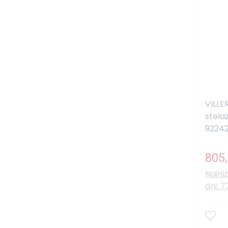
VILL
stela
9224
805,
Najni
dni: 7