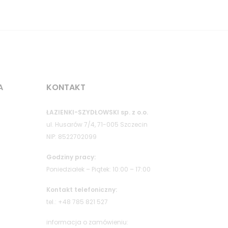
A
KONTAKT
ŁAZIENKI-SZYDŁOWSKI sp. z o.o.
ul. Husarów 7/4, 71-005 Szczecin
NIP: 8522702099
Godziny pracy:
Poniedziałek – Piątek: 10:00 – 17:00
Kontakt telefoniczny:
tel.: +48 785 821 527
informacja o zamówieniu: