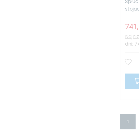
Spłuc
stojac
741,
Najni
dni: 7
1