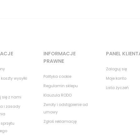
MACJE
INFORMACJE
PANEL KLIENT
PRAWNE
ony
Zaloguj się
Polityka cookie
 koszty wysyłki
Moje konto
Regulamin sklepu
Lista życzeń
Klauzula RODO
j się z nami
Zwroty i odstąpienie od
a i zasady
umowy
nia
Zgłoś reklamację
 sprzętu
nego