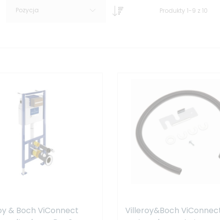
Pozycja
Produkty
1
-
9
z
10
roy & Boch ViConnect
Villeroy&Boch ViConnec