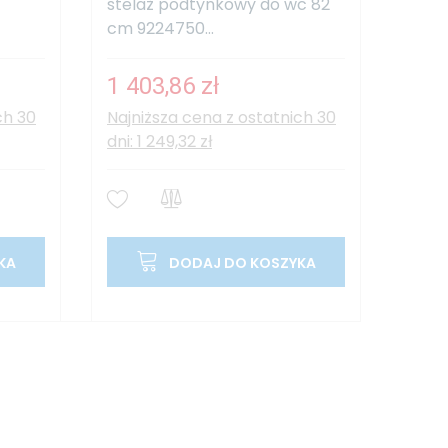
stelaż podtynkowy do wc 82
cm 9224750...
1 403,86 zł
ch 30
Najniższa cena z ostatnich 30
dni: 1 249,32 zł
KA
DODAJ DO KOSZYKA