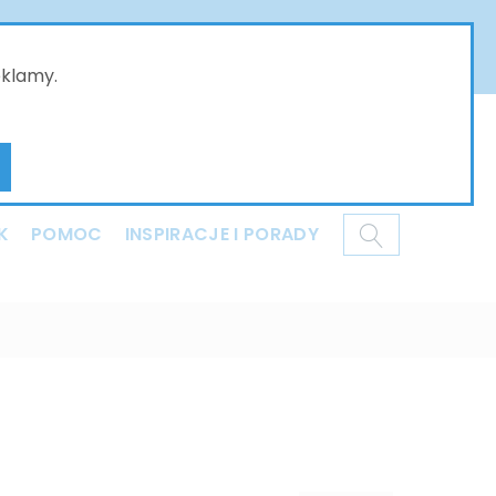
złożone w naszym sklepie online będą przyjmowane
ci i dziękujemy za Państwa wyrozumiałość .
eklamy.
Mój koszyk
K
POMOC
INSPIRACJE I PORADY