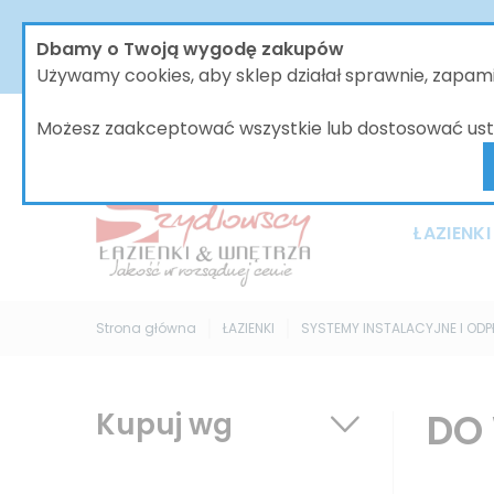
W dniach od 30.07 do dnia 08.08.2026 nasze biur
Dbamy o Twoją wygodę zakupów
bez zmian, jednak wszystkie wysyłki będą 
Używamy cookies, aby sklep działał sprawnie, zapa
Możesz zaakceptować wszystkie lub dostosować ust
ŁAZIENKI
Strona główna
ŁAZIENKI
SYSTEMY INSTALACYJNE I OD
DO
Kupuj wg