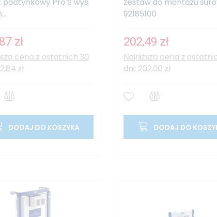
ż podtynkowy Pro S wys.
zestaw do montażu sur
...
92185100
87 zł
202,49 zł
ższa cena z ostatnich 30
Najniższa cena z ostatni
12,84 zł
dni: 202,00 zł
DODAJ DO KOSZYKA
DODAJ DO KOSZY