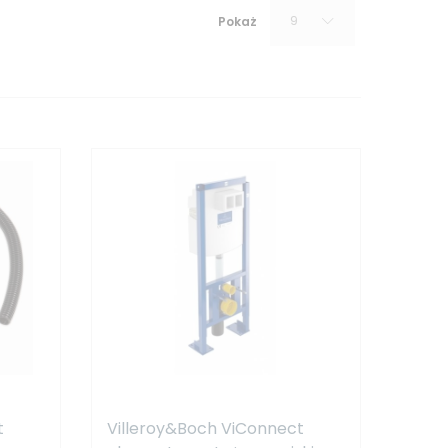
9
Pokaż
t
Villeroy&Boch ViConnect