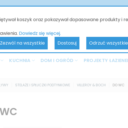
o będzie nieczynne - kontakt tylko poprzez e-mail. Zamówienia 
realizowane od 10.06.2026. Przepraszamy za wszelkie niedogodnoś
miętywał koszyk oraz pokazywał dopasowane produkty i r
awienia.
Dowiedz się więcej.
Zezwól na wszystkie
Dostosuj
Odrzuć wszystkie
KUCHNIA
DOM I OGRÓD
PROJEKTY ŁAZIENE
PŁYWY
STELAŻE I SPŁUCZKI PODTYNKOWE
VILLEROY & BOCH
DO WC
 WC