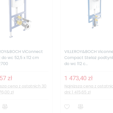
EROY&BOCH ViConnect
VILLEROY&BOCH Viconn
ż do wc 52,5 x 112 cm
Compact Stelaż podty
2700
do wc 112 c...
57 zł
1 473,40 zł
ższa cena z ostatnich 30
Najniższa cena z ostatni
76,00 zł
dni: 1 415,65 zł