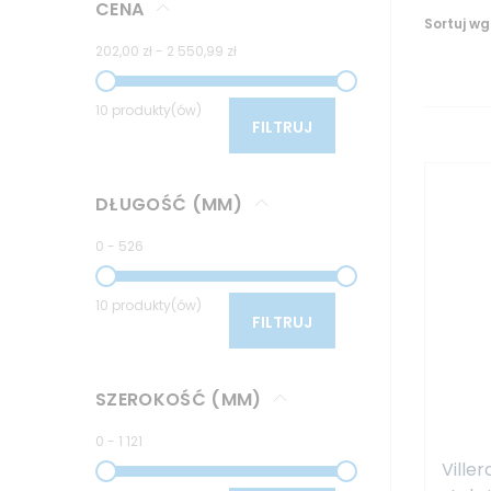
CENA
Sortuj wg
202,00 zł
-
2 550,99 zł
10 produkty(ów)
FILTRUJ
DŁUGOŚĆ (MM)
0
-
526
10 produkty(ów)
FILTRUJ
SZEROKOŚĆ (MM)
0
-
1 121
Ville