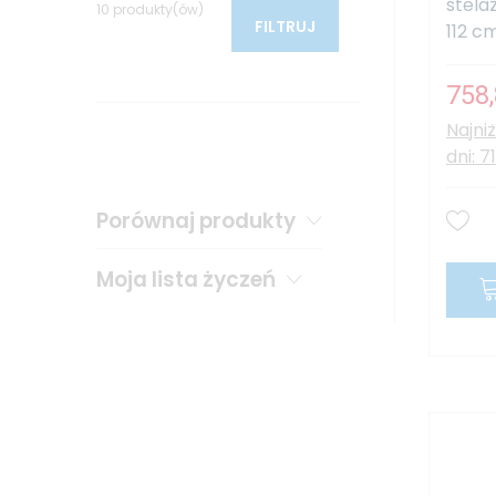
stela
10 produkty(ów)
FILTRUJ
112 cm
758,
Najni
dni: 7
Porównaj produkty
Moja lista życzeń