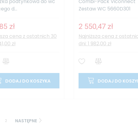
zka podtynkowa do wc
Combi-Pack Viconnect
ego d...
Zestaw WC 5660D301
85 zł
2 550,47 zł
ższa cena z ostatnich 30
Najniższa cena z ostatni
41,00 zł
dni: 1 982,00 zł
DODAJ DO KOSZYKA
DODAJ DO KOSZY
NASTĘPNE
2