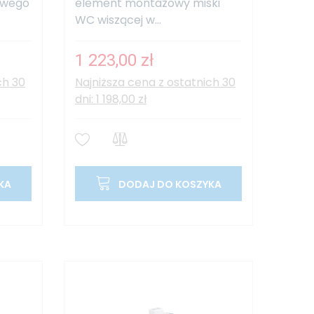
owego
element montażowy miski
WC wiszącej w...
1 223,00 zł
ch 30
Najniższa cena z ostatnich 30
dni: 1 198,00 zł
KA
DODAJ DO KOSZYKA