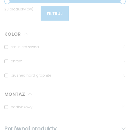
20 produkty(ów)
FILTRUJ
KOLOR
stal nierdzewna
8
chrom
7
brushed hard graphite
5
MONTAŻ
podtynkowy
19
Porównaj produkty