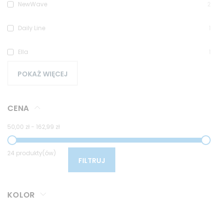
NewWave
2
Daily Line
1
Ella
1
POKAŻ WIĘCEJ
CENA
50,00 zł
-
162,99 zł
24 produkty(ów)
FILTRUJ
KOLOR