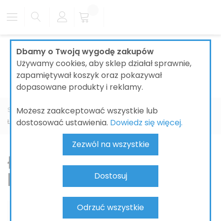
Dbamy o Twoją wygodę zakupów
Używamy cookies, aby sklep działał sprawnie,
zapamiętywał koszyk oraz pokazywał
dopasowane produkty i reklamy.
Możesz zaakceptować wszystkie lub
Strona główna
KUCHNIA
SZTUĆCE KUCHENNE
Łyżki
dostosować ustawienia.
Dowiedz się więcej.
Łyżeczki do herbaty i kawy
Zezwól na wszystkie
Łyżeczki do herbaty i
kawy
Dostosuj
Odrzuć wszystkie