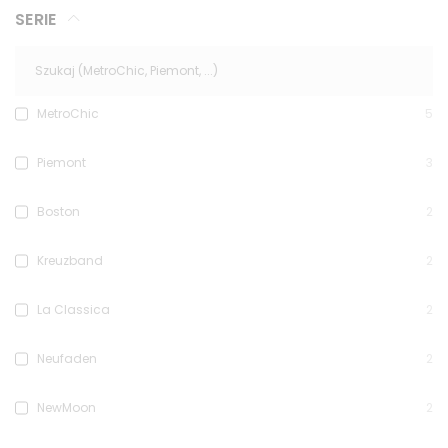
SERIE
MetroChic
5
Piemont
3
Boston
2
Kreuzband
2
La Classica
2
Neufaden
2
NewMoon
2