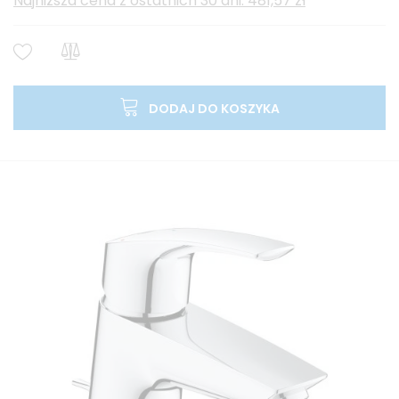
Najniższa cena z ostatnich 30 dni: 481,57 zł
DODAJ DO KOSZYKA