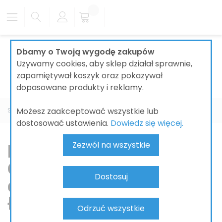
Dbamy o Twoją wygodę zakupów
Używamy cookies, aby sklep działał sprawnie,
zapamiętywał koszyk oraz pokazywał
dopasowane produkty i reklamy.
Możesz zaakceptować wszystkie lub
Strona główna
ŁAZIENKI
BATERIE ŁAZIENKOWE
GROHE
dostosować ustawienia.
Dowiedz się więcej.
Baterie łazienkowe
Zezwól na wszystkie
GROHE – nowoczesna
Dostosuj
armatura do każdej
łazienki
Odrzuć wszystkie