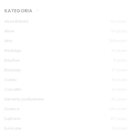
KATEGORIA
Allure Brilliant
122
przed.
Allure
191
przed.
Atrio
258
przed.
BauEdge
35
przed.
BauFlow
5
przed.
BauLoop
27
przed.
Cubeo
39
przed.
Concetto
24
przed.
Elementy podtynkowe
45
przed.
Essence
343
przed.
Euphoria
157
przed.
Eurocube
63
przed.