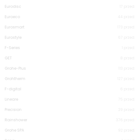
Eurodisc
17
przed.
Euroeco
44
przed.
Eurosmart
173
przed.
Eurostyle
67
przed.
F-Series
1
przed.
GET
8
przed.
Grohe-Plus
113
przed.
Grohtherm
127
przed.
F-digital
6
przed.
Lineare
75
przed.
Precision
29
przed.
Rainshower
376
przed.
Grohe SPA
92
przed.