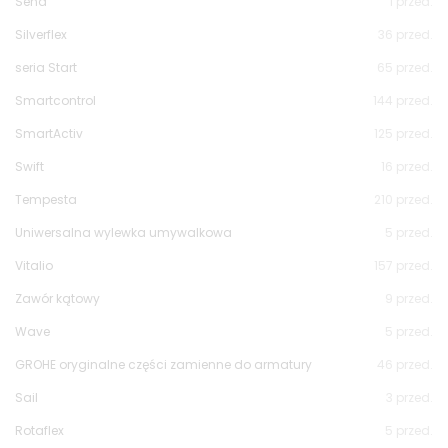
Sena
1
przed.
Silverflex
36
przed.
seria Start
65
przed.
Smartcontrol
144
przed.
SmartActiv
125
przed.
Swift
16
przed.
Tempesta
210
przed.
Uniwersalna wylewka umywalkowa
5
przed.
Vitalio
157
przed.
Zawór kątowy
9
przed.
Wave
5
przed.
GROHE oryginalne części zamienne do armatury
46
przed.
Sail
3
przed.
Rotaflex
5
przed.