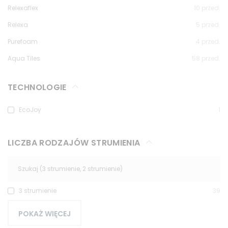
Relexaflex
10
przed.
Relexa
5
przed.
Purefoam
4
przed.
Aqua Tiles
58
przed.
TECHNOLOGIE
EcoJoy
1
LICZBA RODZAJÓW STRUMIENIA
3 strumienie
39
POKAŻ WIĘCEJ