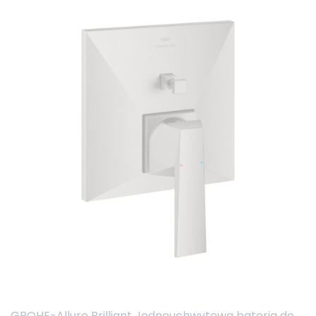
GROHE-Allure Brilliant Jednouchwytowa bateria do