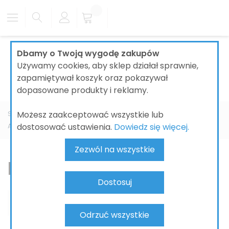
Dbamy o Twoją wygodę zakupów
Używamy cookies, aby sklep działał sprawnie,
zapamiętywał koszyk oraz pokazywał
dopasowane produkty i reklamy.
Możesz zaakceptować wszystkie lub
Strona główna
ŁAZIENKI
BATERIE ŁAZIENKOWE
GROHE
dostosować ustawienia.
Dowiedz się więcej.
Allure Brilliant
Bateria wannowa
Zezwól na wszystkie
Bateria wannowa
Dostosuj
Odrzuć wszystkie