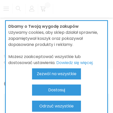
Dbamy o Twoją wygodę zakupów
Używamy cookies, aby sklep działał sprawnie,
zapamiętywał koszyk oraz pokazywał
dopasowane produkty i reklamy.
Możesz zaakceptować wszystkie lub
Strona główna
ŁAZIENKI
BRODZIKI ŁAZIENKOWE
DURAVIT
dostosować ustawienia.
Dowiedz się więcej.
osprzęt do brodzika
Zezwól na wszystkie
osprzęt do brodzika
Dostosuj
Nie możemy odnaleźć pasujących produktów do
Odrzuć wszystkie
zaznaczenia.