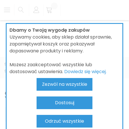
Dbamy o Twoją wygodę zakupów
Używamy cookies, aby sklep działał sprawnie,
zapamiętywał koszyk oraz pokazywał
dopasowane produkty i reklamy.
Możesz zaakceptować wszystkie lub
Strona główna
KUCHNIA
ZASTAWY KUCHENNE
dostosować ustawienia.
Dowiedz się więcej.
Szklanki i kieliszki
Szklanki do Piwa
Zezwól na wszystkie
Szklanki do Piwa
Dostosuj
Odrzuć wszystkie