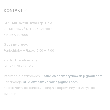
KONTAKT
ŁAZIENKI-SZYDŁOWSKI sp. z o.o.
ul. Husarów 7/4, 71-005 Szczecin
NIP: 8522702099
Godziny pracy:
Poniedziałek – Piątek: 10:00 – 17:00
Kontakt telefoniczny:
tel.: +48 785 821 527
informacja o zamówieniu:
studiownetrz.szydlowski@gmail.com
Reklamacje:
studiownetrz.karolina@gmail.com
Zapraszamy do kontaktu – chętnie odpowiemy na wszystkie
pytania!