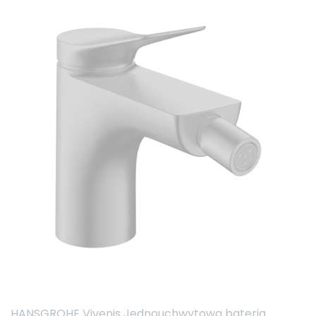
HANSGROHE Vivenis Jednouchwytowa bateria