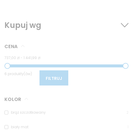
Kupuj wg
CENA
737,00 zł
-
1 441,99 zł
6 produkty(ów)
FILTRUJ
KOLOR
brąz szczotkowany
2
biały mat
1