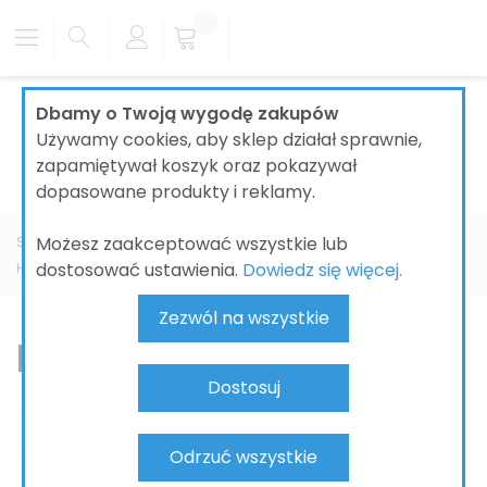
Dbamy o Twoją wygodę zakupów
Używamy cookies, aby sklep działał sprawnie,
zapamiętywał koszyk oraz pokazywał
dopasowane produkty i reklamy.
Możesz zaakceptować wszystkie lub
Strona główna
ŁAZIENKI
BATERIE ŁAZIENKOWE
dostosować ustawienia.
Dowiedz się więcej.
HANSGROHE
Vivenis
Bateria bidetowa
Zezwól na wszystkie
Bateria bidetowa
Dostosuj
Odrzuć wszystkie