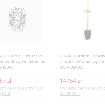
IT STARCK T szczotka
DURAVIT Starck T główk
element wymienny kolor
szczotki WC z uchwytem
 1004...
1004703400...
57 zł
147,54 zł
ższa cena z ostatnich 30
Najniższa cena z ostatni
3,28 zł
dni: 151,96 zł