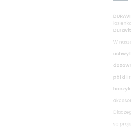
DURAVI
łazienk
Duravit
W nasze
uchwyty
dozown
półki i
haczyki
akcesor
Dlaczeg
są proj