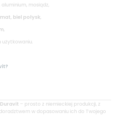
, aluminium, mosiądz,
mat, biel połysk
,
um
,
 użytkowaniu.
vit?
 Duravit
– prosto z niemieckiej produkcji, z
 doradztwem w dopasowaniu ich do Twojego