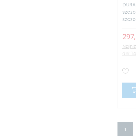
DURAV
szczo
szczo
297,
Najni
dni: 1
1