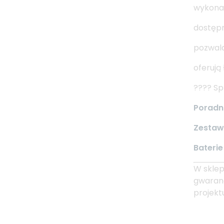
wykonan
dostęp
pozwala
oferują
???? Sp
Poradni
Zestaw
Baterie
W skle
gwaranc
projektu