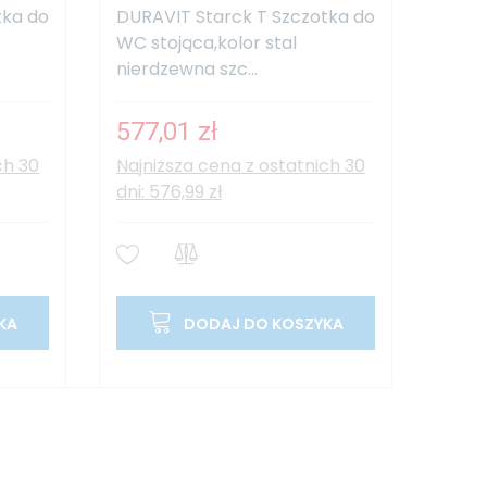
tka do
DURAVIT Starck T Szczotka do
WC stojąca,kolor stal
nierdzewna szc...
577,01 zł
ch 30
Najniższa cena z ostatnich 30
dni: 576,99 zł
KA
DODAJ DO KOSZYKA