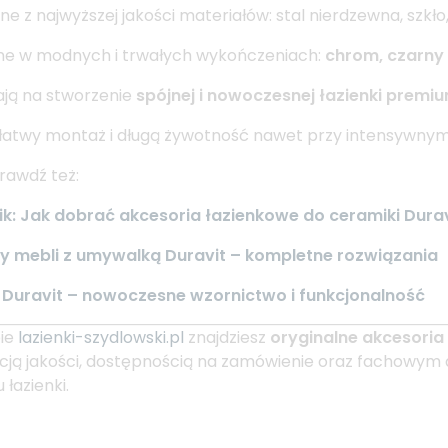
e z najwyższej jakości materiałów: stal nierdzewna, szkło
ne w modnych i trwałych wykończeniach:
chrom, czarny 
ją na stworzenie
spójnej i nowoczesnej łazienki premi
 łatwy montaż i długą żywotność nawet przy intensywnym
rawdź też:
k: Jak dobrać akcesoria łazienkowe do ceramiki Dura
y mebli z umywalką Duravit – kompletne rozwiązania
 Duravit – nowoczesne wzornictwo i funkcjonalność
pie
lazienki-szydlowski.pl
znajdziesz
oryginalne akcesoria
ją jakości, dostępnością na zamówienie oraz fachowym
 łazienki.