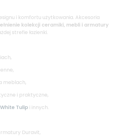
esignu i komfortu użytkowania. Akcesoria
łnienie kolekcji ceramiki, mebli i armatury
dej strefie łazienki.
iach,
ienne,
a meblach,
tyczne i praktyczne,
White Tulip
i innych.
rmatury Duravit,