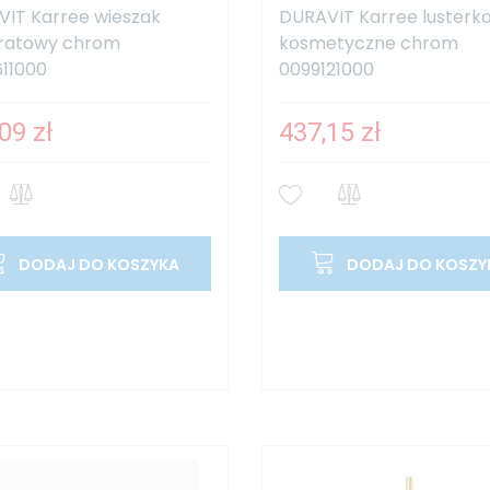
IT Karree wieszak
DURAVIT Karree lusterk
ratowy chrom
kosmetyczne chrom
11000
0099121000
09 zł
437,15 zł
DODAJ DO KOSZYKA
DODAJ DO KOSZY