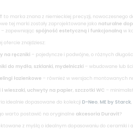
T
to marka znana z niemieckiej precyzji, nowoczesnego d
owe tej marki zostały zaprojektowane jako
naturalne dope
– zapewniając
spójność estetyczną i funkcjonalną
w każ
j ofercie znajdziesz:
 na ręczniki
– pojedyncze i podwójne, o różnych długośc
iki do mydła
,
szklanki
,
mydelniczki
– wbudowane lub śc
 relingi łazienkowe
– również w wersjach montowanych n
 i wieszaki
,
uchwyty na papier
,
szczotki WC
– minimalis
ia idealnie dopasowane do kolekcji
D-Neo
,
ME by Starck
,
o warto postawić na oryginalne
akcesoria Duravit
?
ektowane z myślą o idealnym dopasowaniu do ceramiki i a