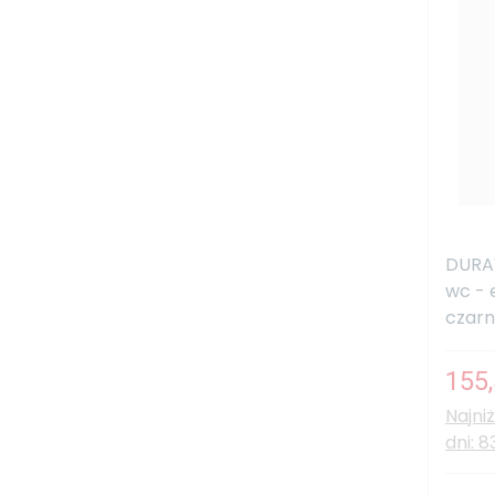
DURAV
wc - 
czarny
155,
Najni
dni: 8