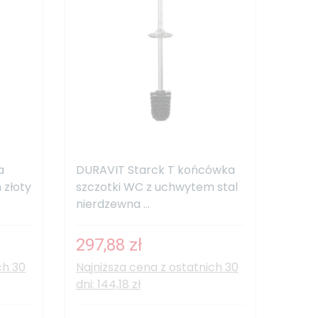
a
DURAVIT Starck T końcówka
 złoty
szczotki WC z uchwytem stal
nierdzewna ...
297,88 zł
ch 30
Najniższa cena z ostatnich 30
dni: 144,18 zł