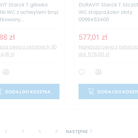
IT Starck T główka
DURAVIT Starck T Szczo
tki WC z uchwytem brąz
WC stojąca,kolor złoty
tkowany ...
0099453400
88 zł
577,01 zł
ższa cena z ostatnich 30
Najniższa cena z ostatni
44,18 zł
dni: 576,00 zł
DODAJ DO KOSZYKA
DODAJ DO KOSZY
NASTĘPNE
2
3
4
5