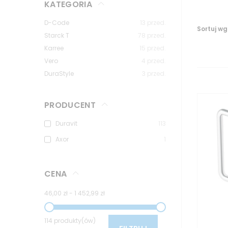
KATEGORIA
D-Code
13
przed.
Sortuj wg
Starck T
78
przed.
Karree
15
przed.
Vero
4
przed.
DuraStyle
3
przed.
PRODUCENT
Duravit
113
Axor
1
CENA
46,00 zł
-
1 452,99 zł
114 produkty(ów)