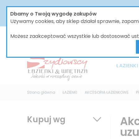
W dniach od 30.07 do dnia 08.08.2026 nasze biur
Dbamy o Twoją wygodę zakupów
bez zmian, jednak wszystkie wysyłki będą 
Używamy cookies, aby sklep działał sprawnie, zapa
Możesz zaakceptować wszystkie lub dostosować ust
ŁAZIENKI
Strona główna
ŁAZIENKI
AKCESORIA ŁAZIENKOWE
P
Akc
Kupuj wg
uzu