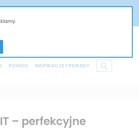
złożone w naszym sklepie online będą przyjmowane
ci i dziękujemy za Państwa wyrozumiałość .
eklamy.
Mój koszyk
K
POMOC
INSPIRACJE I PORADY
T – perfekcyjne