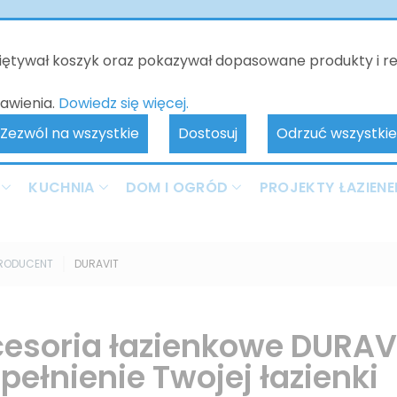
o będzie nieczynne - kontakt tylko poprzez e-mail. Zamówienia 
realizowane od 10.06.2026. Przepraszamy za wszelkie niedogodnoś
miętywał koszyk oraz pokazywał dopasowane produkty i r
awienia.
Dowiedz się więcej.
Zezwól na wszystkie
Dostosuj
Odrzuć wszystkie
KUCHNIA
DOM I OGRÓD
PROJEKTY ŁAZIENE
RODUCENT
DURAVIT
esoria łazienkowe DURAVI
pełnienie Twojej łazienki