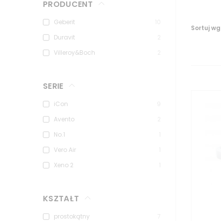
PRODUCENT
Geberit
10
Sortuj wg
Duravit
2
Villeroy&Boch
2
SERIE
iCon
9
Avento
2
No.1
1
Vero Air
1
Xeno 2
1
KSZTAŁT
prostokątny
7