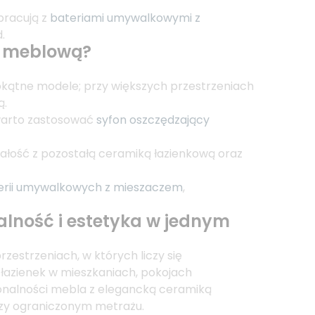
pracują z
bateriami umywalkowymi z
.
ą meblową?
tokątne modele; przy większych przestrzeniach
ą.
warto zastosować
syfon oszczędzający
 całość z pozostałą ceramiką łazienkową oraz
erii umywalkowych z mieszaczem
,
lność i estetyka w jednym
estrzeniach, w których liczy się
łazienek w mieszkaniach, pokojach
cjonalności mebla z elegancką ceramiką
rzy ograniczonym metrażu.