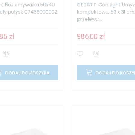
it No.1 umywalka 50x40
GEBERIT iCon Light Umy
ały połysk 07435000002
kompaktowa, 53 x 31 cm
przelewu,...
85 zł
986,00 zł
DODAJ DO KOSZYKA
DODAJ DO KOSZY