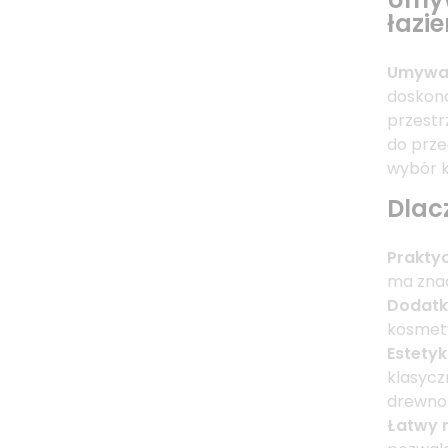
łazi
Umywal
doskona
przestr
do prze
wybór k
Dlac
Prakty
ma znac
Dodatk
kosmety
Estety
klasycz
drewnop
Łatwy 