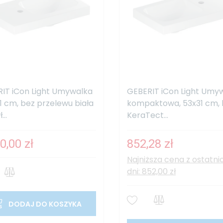
IT iCon Light Umywalka
GEBERIT iCon Light Umy
31 cm, bez przelewu biała
kompaktowa, 53x31 cm, b
...
KeraTect...
0,00 zł
852,28 zł
Najniższa cena z ostatni
dni: 852,00 zł
DODAJ DO KOSZYKA