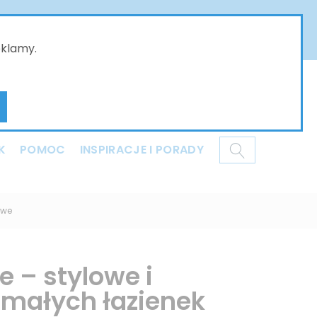
złożone w naszym sklepie online będą przyjmowane
ci i dziękujemy za Państwa wyrozumiałość .
eklamy.
Mój koszyk
K
POMOC
INSPIRACJE I PORADY
owe
 – stylowe i
 małych łazienek