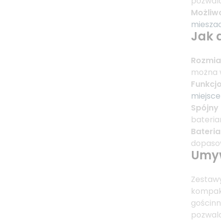
pozwala
Możliwo
miesza
Jak 
Rozmia
można w
Funkcj
miejsce
Spójny
bateria
Bateri
dopasow
Umyw
Zestawy
kompakt
gościnn
pozwala