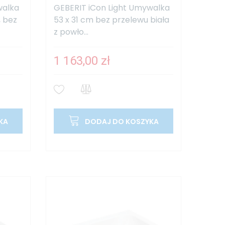
walka
GEBERIT iCon Light Umywalka
, bez
53 x 31 cm bez przelewu biała
z powło...
1 163,00 zł
KA
DODAJ DO KOSZYKA