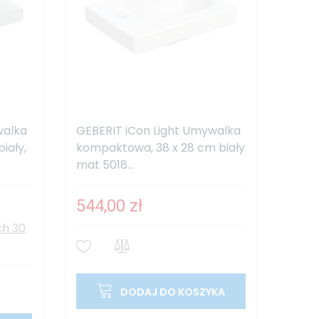
walka
GEBERIT iCon Light Umywalka
iały,
kompaktowa, 38 x 28 cm biały
mat 5018...
544,00 zł
ch 30
DODAJ DO KOSZYKA