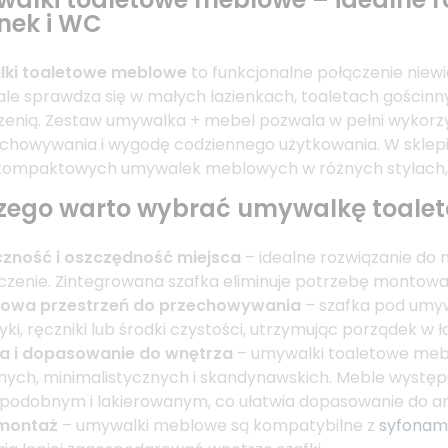
enek i WC
ki toaletowe meblowe
to funkcjonalne połączenie niewie
le sprawdza się w małych łazienkach, toaletach gościn
zenią. Zestaw umywalka + mebel pozwala w pełni wykorz
chowywania i wygodę codziennego użytkowania. W sklep
ompaktowych umywalek meblowych w różnych stylach, ko
zego warto wybrać umywalkę toale
czność i oszczędność miejsca
– idealne rozwiązanie do 
zenie. Zintegrowana szafka eliminuje potrzebę montow
owa przestrzeń do przechowywania
– szafka pod umy
ki, ręczniki lub środki czystości, utrzymując porządek w ł
ka i dopasowanie do wnętrza
– umywalki toaletowe meb
nych, minimalistycznych i skandynawskich. Meble wyst
odobnym i lakierowanym, co ułatwia dopasowanie do ara
montaż
– umywalki meblowe są kompatybilne z
syfonami