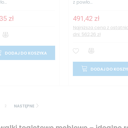
o...
z powło...
35 zł
491,42 zł
Najniższa cena z ostatni
dni: 562,26 zł
DODAJ DO KOSZYKA
DODAJ DO KOSZY
NASTĘPNE
2
alki toaletowe meblowe – idealne 