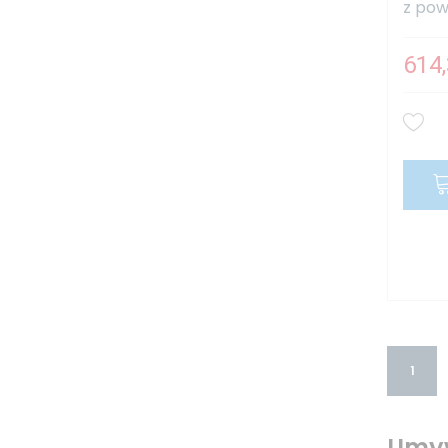
z powł
614,
1
Umyw