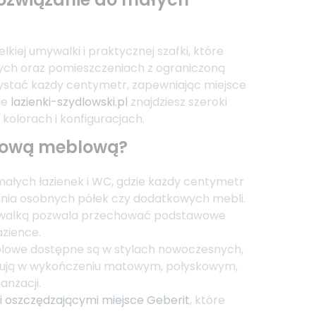
lkiej umywalki i praktycznej szafki, które
nych oraz pomieszczeniach z ograniczoną
ystać każdy centymetr, zapewniając miejsce
ie
lazienki-szydlowski.pl
znajdziesz szeroki
lorach i konfiguracjach.
tową meblową?
małych łazienek i WC, gdzie każdy centymetr
ania osobnych półek czy dodatkowych mebli.
walką pozwala przechować podstawowe
azience.
lowe dostępne są w stylach nowoczesnych,
ępują w wykończeniu matowym, połyskowym,
nżacji.
 oszczędzającymi miejsce Geberit
, które