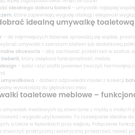
ją lepiej zagospodarować wnętrze szafki.
ść idealnego doboru baterii
– umywalki najlepiej współ
czem
, które zapewniają wygodę obsługi i elegancki wygląd
dobrać idealną umywalkę toaletow
r
– do najmniejszych łazienek sprawdzą się wąskie, pros
ybrać umywalki z szerszym blatem lub dodatkową półk
onalne akcesoria
– aby zachować przestrzeń w szafce, 
 Geberit
, który zwiększa funkcjonalność mebla.
 design
– kolor i styl szafki powinien tworzyć harmonijną
mi.
a umywalkowa
– dobierz odpowiedni model z kolekcji
bat
any wysokością do głębokości misy.
alki toaletowe meblowe – funkcjona
 umywalek meblowych są stworzone z myślą o małych prz
owość i wygoda użytkowania. To rozwiązanie idealne do 
ych, a także w łazienkach przy wejściu. Połączenie funk
 stworzyć praktyczną i estetyczną przestrzeń, nawet p