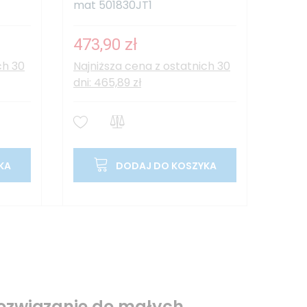
mat 501830JT1
473,90 zł
ch 30
Najniższa cena z ostatnich 30
dni: 465,89 zł
KA
DODAJ DO KOSZYKA
rozwiązanie do małych