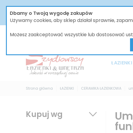
W dniach od 30.07 do dnia 08.08.2026 nasze biur
Dbamy o Twoją wygodę zakupów
bez zmian, jednak wszystkie wysyłki będą 
Używamy cookies, aby sklep działał sprawnie, zapa
Możesz zaakceptować wszystkie lub dostosować ust
ŁAZIENKI
Strona główna
ŁAZIENKI
CERAMIKA ŁAZIENKOWA
um
Umy
Kupuj wg
fun