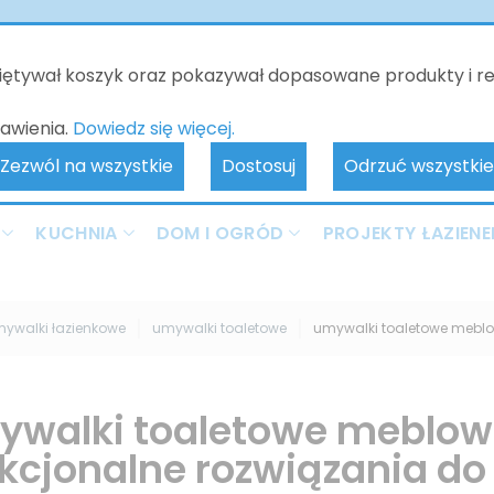
o będzie nieczynne - kontakt tylko poprzez e-mail. Zamówienia 
realizowane od 10.06.2026. Przepraszamy za wszelkie niedogodnoś
miętywał koszyk oraz pokazywał dopasowane produkty i r
awienia.
Dowiedz się więcej.
Zezwól na wszystkie
Dostosuj
Odrzuć wszystkie
KUCHNIA
DOM I OGRÓD
PROJEKTY ŁAZIENE
ywalki łazienkowe
umywalki toaletowe
umywalki toaletowe mebl
walki toaletowe meblowe
kcjonalne rozwiązania do