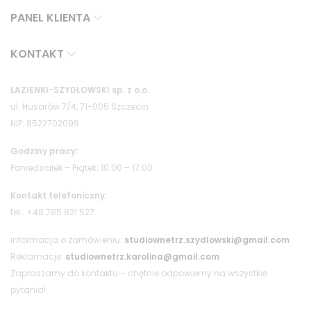
PANEL KLIENTA
KONTAKT
ŁAZIENKI-SZYDŁOWSKI sp. z o.o.
ul. Husarów 7/4, 71-005 Szczecin
NIP: 8522702099
Godziny pracy:
Poniedziałek – Piątek: 10:00 – 17:00
Kontakt telefoniczny:
tel.: +48 785 821 527
informacja o zamówieniu:
studiownetrz.szydlowski@gmail.com
Reklamacje:
studiownetrz.karolina@gmail.com
Zapraszamy do kontaktu – chętnie odpowiemy na wszystkie
pytania!