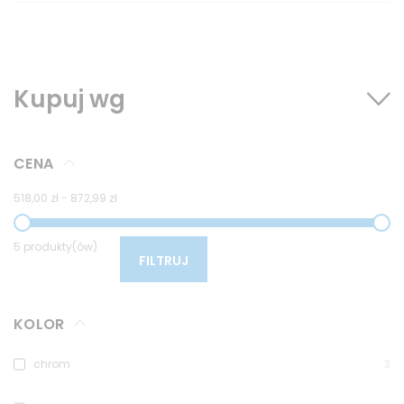
Kupuj wg
CENA
518,00 zł
-
872,99 zł
5 produkty(ów)
FILTRUJ
KOLOR
chrom
3