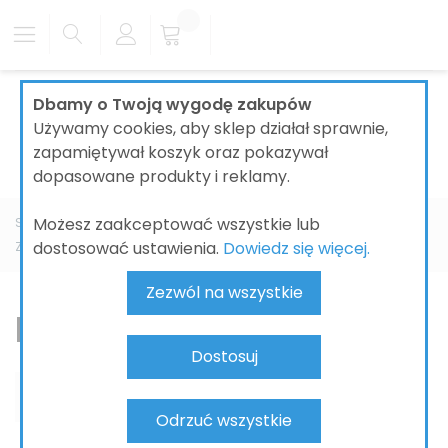
Dbamy o Twoją wygodę zakupów
Używamy cookies, aby sklep działał sprawnie,
zapamiętywał koszyk oraz pokazywał
dopasowane produkty i reklamy.
Możesz zaakceptować wszystkie lub
Strona główna
ŁAZIENKI
BATERIE ŁAZIENKOWE
KLUDI
dostosować ustawienia.
Dowiedz się więcej.
Zenta SL
Bateria bidetowa
Zezwól na wszystkie
Bateria bidetowa
Dostosuj
Odrzuć wszystkie