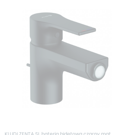
KLUDI ZENTA SL bateria bidetowa czarny mat