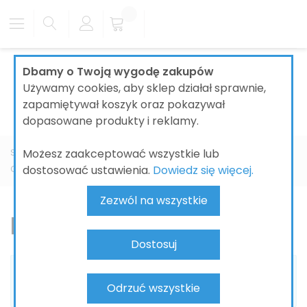
Dbamy o Twoją wygodę zakupów
Używamy cookies, aby sklep działał sprawnie,
zapamiętywał koszyk oraz pokazywał
dopasowane produkty i reklamy.
Możesz zaakceptować wszystkie lub
Strona główna
ŁAZIENKI
BATERIE ŁAZIENKOWE
GROHE
dostosować ustawienia.
Dowiedz się więcej.
Costa
Bateria umywalkowa
Zezwól na wszystkie
Bateria umywalkowa
Dostosuj
Nie możemy odnaleźć pasujących produktów do
Odrzuć wszystkie
zaznaczenia.