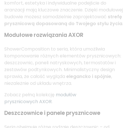
komfort, estetyka i indywidualne podejście do
aranżacji mają kluczowe znaczenie. Dzięki modułowej
budowie możesz samodzielnie zaprojektować
strefę
prysznicową dopasowaną do Twojego stylu życia
.
Modułowe rozwiązania AXOR
ShowerComposition to seria, która umożliwia
komponowanie różnych elementów prysznicowych:
deszczownic, paneli natryskowych, termostatów i
zestawów podtynkowych. Minimalistyczny design
sprawia, że całość wygląda
elegancko i spójnie
,
niezależnie od układu wnętrza.
Zobacz pełną kolekcję
modułów
prysznicowych AXOR
.
Deszczownice i panele prysznicowe
Seria obejmuje różne rodzaje deszczownic – od