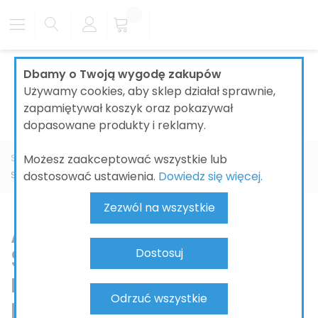
Dbamy o Twoją wygodę zakupów
Używamy cookies, aby sklep działał sprawnie,
zapamiętywał koszyk oraz pokazywał
dopasowane produkty i reklamy.
Możesz zaakceptować wszystkie lub
Strona główna
ŁAZIENKI
BATERIE ŁAZIENKOWE
AXOR
dostosować ustawienia.
Dowiedz się więcej.
ShowerComposition
Zezwól na wszystkie
AXOR
ShowerComposition –
Dostosuj
modułowe systemy
Odrzuć wszystkie
prysznicowe