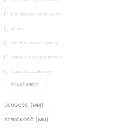
złoty optyczny szczotkowany
8
chrom
7
czarny chrom polerowany
7
czerwony złoty szczotkowany
7
mosiądz szczotkowany
7
POKAŻ WIĘCEJ
DŁUGOŚĆ (MM)
SZEROKOŚĆ (MM)