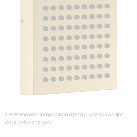
AXOR ShowerComposition dysza prysznicowa 1jet
złoty optyczny szcz...