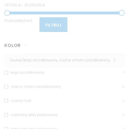
1 671,00 zł
-
25 025,99 zł
91 produkty(ów)
FILTRUJ
KOLOR
brąz szczotkowany
8
czarny chrom szczotkowany
8
czarny mat
8
czerwony złoty polerowany
8
złoty optyczny polerowany
8