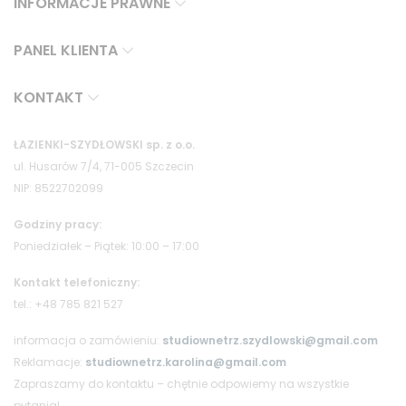
INFORMACJE PRAWNE
PANEL KLIENTA
KONTAKT
ŁAZIENKI-SZYDŁOWSKI sp. z o.o.
ul. Husarów 7/4, 71-005 Szczecin
NIP: 8522702099
Godziny pracy:
Poniedziałek – Piątek: 10:00 – 17:00
Kontakt telefoniczny:
tel.: +48 785 821 527
informacja o zamówieniu:
studiownetrz.szydlowski@gmail.com
Reklamacje:
studiownetrz.karolina@gmail.com
Zapraszamy do kontaktu – chętnie odpowiemy na wszystkie
pytania!