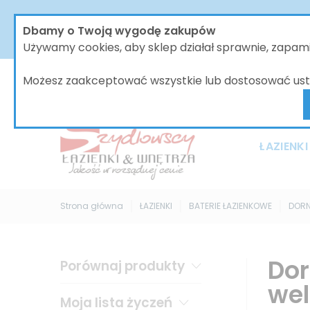
W dniach od 30.07 do dnia 08.08.2026 nasze biur
Dbamy o Twoją wygodę zakupów
bez zmian, jednak wszystkie wysyłki będą 
Używamy cookies, aby sklep działał sprawnie, zapa
Możesz zaakceptować wszystkie lub dostosować ust
ŁAZIENKI
Strona główna
ŁAZIENKI
BATERIE ŁAZIENKOWE
DOR
Dor
Porównaj produkty
wel
Moja lista życzeń