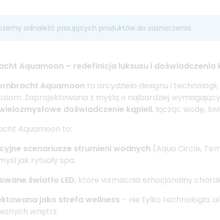
ożemy odnaleźć pasujących produktów do zaznaczenia.
cht Aquamoon – redefinicja luksusu i doświadczenia k
ornbracht Aquamoon
to arcydzieło designu i technologii
ziom. Zaprojektowana z myślą o najbardziej wymagając
wielozmysłowe doświadczenie kąpieli
, łącząc wodę, świ
acht Aquamoon to:
cyjne scenariusze strumieni wodnych
(Aqua Circle, Tem
umysł jak rytuały spa.
rowane światło LED
, które wzmacnia emocjonalny charakt
ktowana jako strefa wellness
– nie tylko technologia, 
esnych wnętrz.