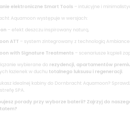
nie elektroniczne Smart Tools
– intuicyjne i minimalist
acht Aquamoon występuje w wersjach:
oon
– efekt deszczu inspirowany naturą,
oon ATT
– system zintegrowany z technologią Ambiance 
on with Signature Treatments
– scenariusze kąpieli z
iązanie wybierane do
rezydencji, apartamentów premium,
ch łazienek w duchu
totalnego luksusu i regeneracji
.
ukasz idealnej kabiny do Dornbracht Aquamoon? Spraw
 strefę SPA.
ujesz porady przy wyborze baterii? Zajrzyj do nasze
tatem?