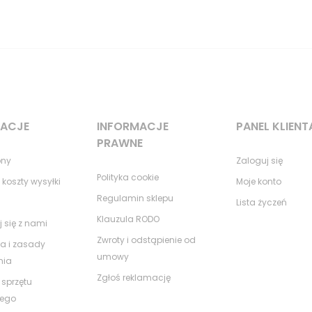
MACJE
INFORMACJE
PANEL KLIENT
PRAWNE
ony
Zaloguj się
Polityka cookie
 koszty wysyłki
Moje konto
Regulamin sklepu
Lista życzeń
Klauzula RODO
j się z nami
Zwroty i odstąpienie od
a i zasady
umowy
nia
Zgłoś reklamację
 sprzętu
nego