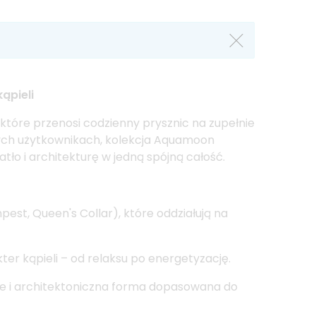
ąpieli
, które przenosi codzienny prysznic na zupełnie
ych użytkownikach, kolekcja Aquamoon
atło i architekturę w jedną spójną całość.
pest, Queen's Collar), które oddziałują na
er kąpieli – od relaksu po energetyzację.
ale i architektoniczna forma dopasowana do