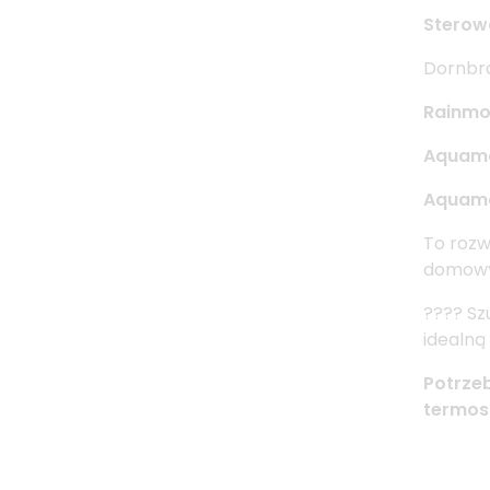
Sterowa
Dornbr
Rainm
Aquam
Aquamo
To rozw
domowy
???? Sz
idealną
Potrzeb
termos