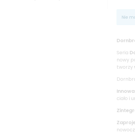
Nie m
Dornbra
Seria
D
nowy po
tworzy
Dornbr
Innowa
ciało i 
Zinteg
Zaproje
nowocz