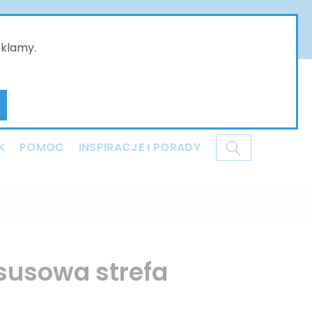
złożone w naszym sklepie online będą przyjmowane
ci i dziękujemy za Państwa wyrozumiałość .
eklamy.
Mój koszyk
K
POMOC
INSPIRACJE I PORADY
susowa strefa