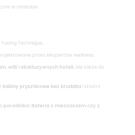
yczne w obsłudze.
Tuning Technique,
aprojektowane przez ekspertów wellness.
 willi i ekskluzywnych hoteli
, ale także do
dź
kabiny prysznicowe bez brodzika
i stwórz
go poradnika:
Bateria z mieszaczem czy z