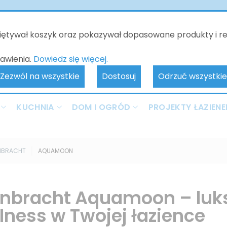
o będzie nieczynne - kontakt tylko poprzez e-mail. Zamówienia 
realizowane od 10.06.2026. Przepraszamy za wszelkie niedogodnoś
miętywał koszyk oraz pokazywał dopasowane produkty i r
awienia.
Dowiedz się więcej.
Zezwól na wszystkie
Dostosuj
Odrzuć wszystkie
KUCHNIA
DOM I OGRÓD
PROJEKTY ŁAZIENE
NBRACHT
AQUAMOON
nbracht Aquamoon – luk
lness w Twojej łazience