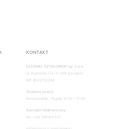
A
KONTAKT
ŁAZIENKI-SZYDŁOWSKI sp. z o.o.
ul. Husarów 7/4, 71-005 Szczecin
NIP: 8522702099
Godziny pracy:
Poniedziałek – Piątek: 10:00 – 17:00
Kontakt telefoniczny:
tel.: +48 785 821 527
informacja o zamówieniu: