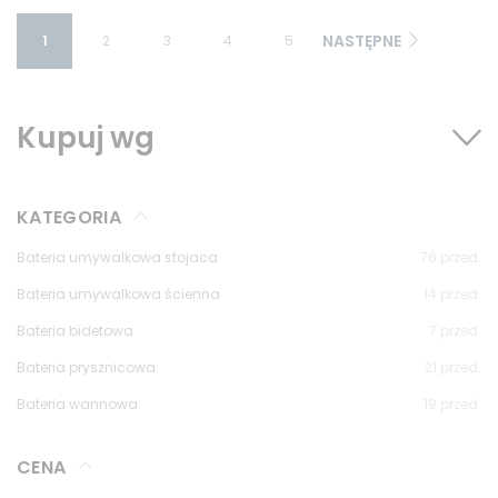
NASTĘPNE
1
2
3
4
5
Kupuj wg
KATEGORIA
Bateria umywalkowa stojaca
76
przed.
Bateria umywalkowa ścienna
14
przed.
Bateria bidetowa
7
przed.
Bateria prysznicowa
21
przed.
Bateria wannowa
19
przed.
CENA