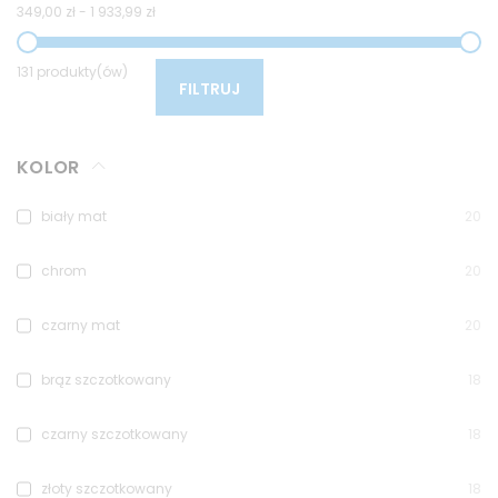
349,00 zł
-
1 933,99 zł
131 produkty(ów)
FILTRUJ
KOLOR
biały mat
20
chrom
20
czarny mat
20
brąz szczotkowany
18
czarny szczotkowany
18
złoty szczotkowany
18