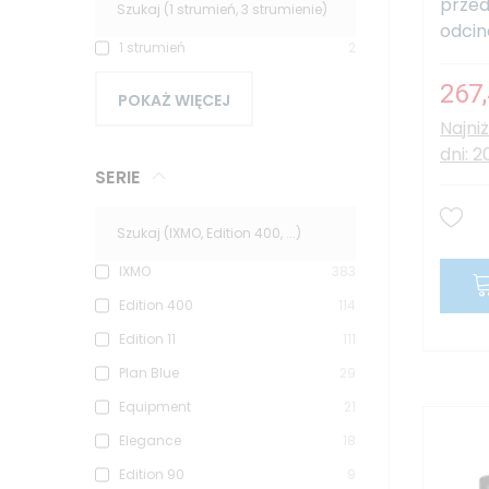
przed
odcin
1 strumień
2
267,
POKAŻ WIĘCEJ
Najni
dni: 2
SERIE
IXMO
383
Edition 400
114
Edition 11
111
Plan Blue
29
Equipment
21
Elegance
18
Edition 90
9