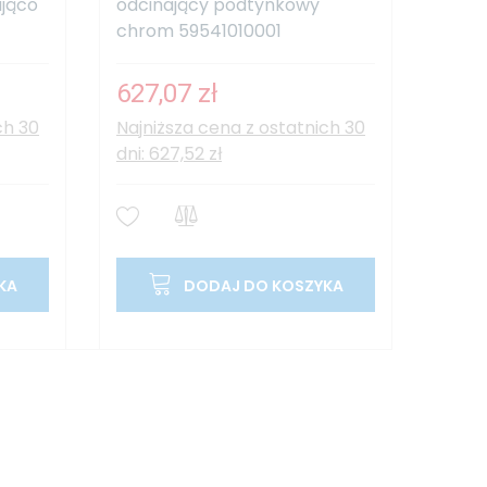
jąco
odcinający podtynkowy
chrom 59541010001
627,07 zł
ch 30
Najniższa cena z ostatnich 30
dni: 627,52 zł
KA
DODAJ DO KOSZYKA