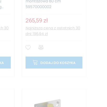
u
montażowa 80 cm
..
59570000002
265,59 zł
ch 30
Najniższa cena z ostatnich 30
dni: 196,94 zł
KA
DODAJ DO KOSZYKA