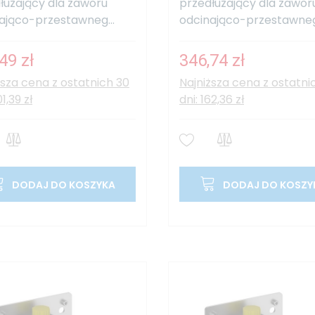
łużający dla zaworu
przedłużający dla zawor
ająco-przestawneg...
odcinająco-przestawneg.
49 zł
346,74 zł
ższa cena z ostatnich 30
Najniższa cena z ostatni
01,39 zł
dni: 162,36 zł
DODAJ DO KOSZYKA
DODAJ DO KOSZY