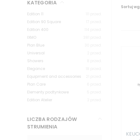
KATEGORIA
Sortuj wg
Edition 11
111
przed.
Edition 90 Square
17
przed.
Edition 400
114
przed.
IXMO
381
przed.
Plan Blue
30
przed.
Universal
2
przed.
Showers
8
przed.
Elegance
18
przed.
Equipment and accessories
21
przed.
Plan Care
6
przed.
Elementy podtynkowe
5
przed.
Edition Atelier
2
przed.
LICZBA RODZAJÓW
STRUMIENIA
KEUC