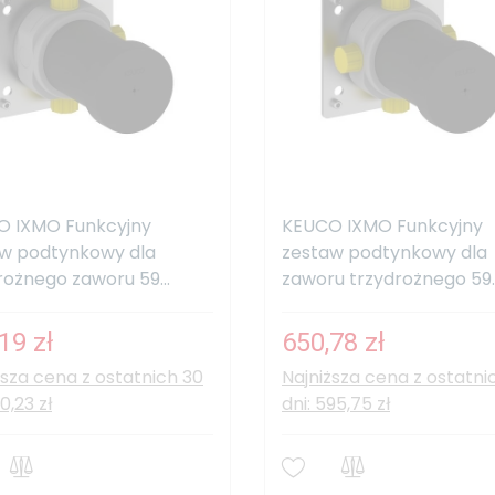
O IXMO Funkcyjny
KEUCO IXMO Funkcyjny
w podtynkowy dla
zestaw podtynkowy dla
rożnego zaworu 59...
zaworu trzydrożnego 59..
19 zł
650,78 zł
ższa cena z ostatnich 30
Najniższa cena z ostatni
10,23 zł
dni: 595,75 zł