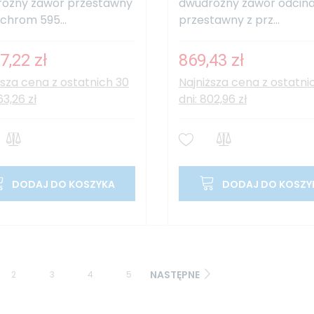
rożny zawór przestawny
dwudrożny zawór odcina
 chrom 595...
przestawny z prz...
7,22 zł
869,43 zł
ższa cena z ostatnich 30
Najniższa cena z ostatni
63,26 zł
dni: 802,96 zł
DODAJ DO KOSZYKA
DODAJ DO KOSZY
NASTĘPNE
2
3
4
5