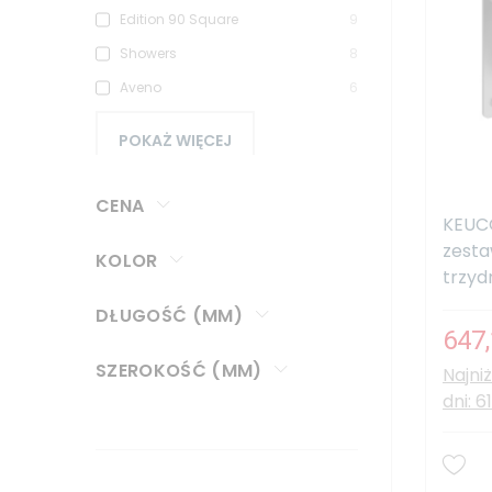
Edition 90 Square
9
Showers
8
Aveno
6
POKAŻ WIĘCEJ
CENA
KEUC
zesta
KOLOR
trzyd
DŁUGOŚĆ (MM)
647,
SZEROKOŚĆ (MM)
Najni
dni: 6