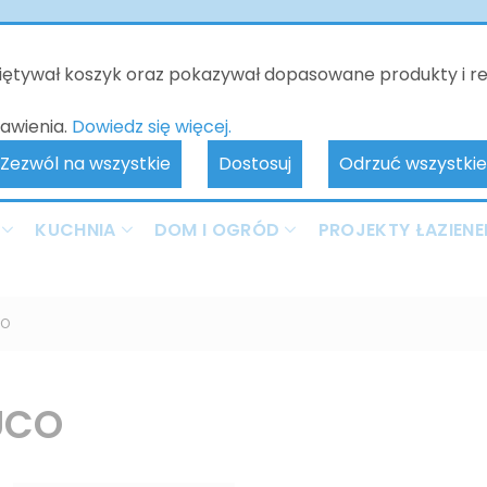
o będzie nieczynne - kontakt tylko poprzez e-mail. Zamówienia 
realizowane od 10.06.2026. Przepraszamy za wszelkie niedogodnoś
miętywał koszyk oraz pokazywał dopasowane produkty i r
awienia.
Dowiedz się więcej.
Zezwól na wszystkie
Dostosuj
Odrzuć wszystkie
KUCHNIA
DOM I OGRÓD
PROJEKTY ŁAZIENE
CO
UCO