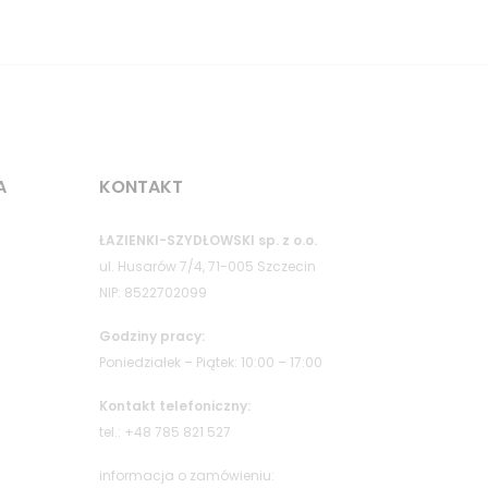
A
KONTAKT
ŁAZIENKI-SZYDŁOWSKI sp. z o.o.
ul. Husarów 7/4, 71-005 Szczecin
NIP: 8522702099
Godziny pracy:
Poniedziałek – Piątek: 10:00 – 17:00
Kontakt telefoniczny:
tel.: +48 785 821 527
informacja o zamówieniu: