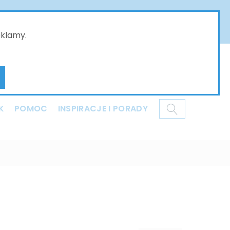
złożone w naszym sklepie online będą przyjmowane
ci i dziękujemy za Państwa wyrozumiałość .
eklamy.
Mój koszyk
K
POMOC
INSPIRACJE I PORADY