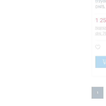
trzyd
DN15,
1 25
Najni
dni: 7
1