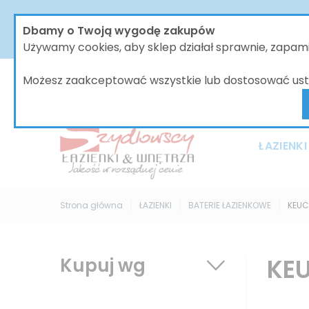
W dniach od 30.07 do dnia 08.08.2026 nasze biur
Dbamy o Twoją wygodę zakupów
bez zmian, jednak wszystkie wysyłki będą 
Używamy cookies, aby sklep działał sprawnie, zapa
Możesz zaakceptować wszystkie lub dostosować ust
ŁAZIENKI
Strona główna
ŁAZIENKI
BATERIE ŁAZIENKOWE
KEU
KE
Kupuj wg