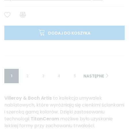
DODAJ DO KOSZYKA
NASTĘPNE
1
2
3
4
5
Villeroy & Boch Artis
to kolekcja umywalek
nablatowych, które wyróżniają się cienkimi ściankami
i szeroką gamą kolorów. Dzięki zastosowaniu
technologii
TitanCeram
możliwe było uzyskanie
lekkiej formy przy zachowaniu trwałości.