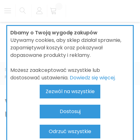
Dbamy o Twoją wygodę zakupów
Używamy cookies, aby sklep działał sprawnie,
zapamiętywał koszyk oraz pokazywał
dopasowane produkty i reklamy.
Możesz zaakceptować wszystkie lub
Strona główna
ŁAZIENKI
CERAMIKA ŁAZIENKOWA
dostosować ustawienia.
Dowiedz się więcej.
PRODUCENT
VILLEROY&BOCH
Artis
Zezwól na wszystkie
Villeroy & Boch Artis –
umywalki nablatowe
Dostosuj
Odrzuć wszystkie