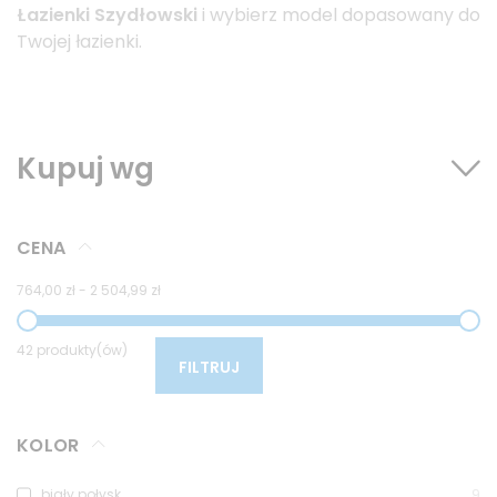
Łazienki Szydłowski
i wybierz model dopasowany do
Twojej łazienki.
Kupuj wg
CENA
764,00 zł
-
2 504,99 zł
42 produkty(ów)
FILTRUJ
KOLOR
biały połysk
9