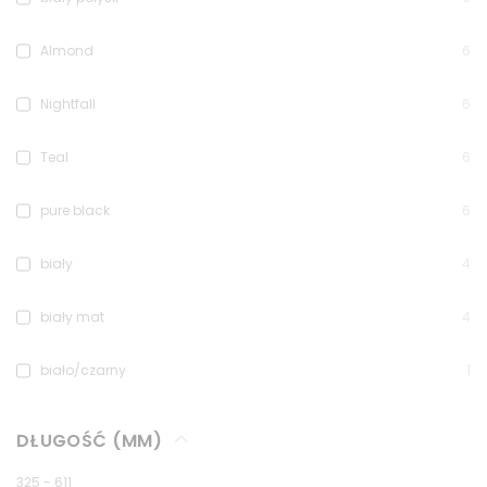
Almond
6
Nightfall
6
Teal
6
pure black
6
biały
4
biały mat
4
biało/czarny
1
DŁUGOŚĆ (MM)
325
-
611