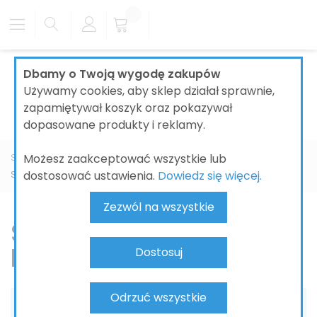
Dbamy o Twoją wygodę zakupów
Używamy cookies, aby sklep działał sprawnie,
zapamiętywał koszyk oraz pokazywał
dopasowane produkty i reklamy.
Możesz zaakceptować wszystkie lub
Strona główna
ŁAZIENKI
BATERIE ŁAZIENKOWE
GROHE
dostosować ustawienia.
Dowiedz się więcej.
SmartControl PUREFOAM
Zezwól na wszystkie
SmartControl
PUREFOAM
Dostosuj
Odrzuć wszystkie
Nie możemy odnaleźć pasujących produktów do