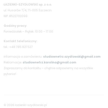
ŁAZIENKI-SZYDŁOWSKI sp. z o.o.
ul. Husarów 7/4, 71-005 Szczecin
NIP: 8522702099
Godziny pracy:
Poniedziałek – Piątek: 10:00 – 17:00
Kontakt telefoniczny:
tel.: +48 785 821 527
informacja o zamówieniu:
studiownetrz.szydlowski@gmail.com
Reklamacje:
studiownetrz.karolina@gmail.com
Zapraszamy do kontaktu – chętnie odpowiemy na wszystkie
pytania!
© 2026 lazienki-szydlowski.pl