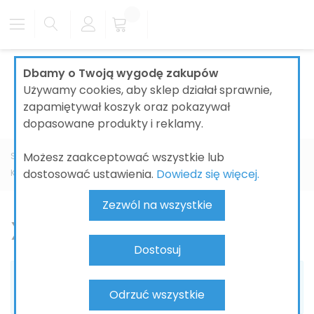
Dbamy o Twoją wygodę zakupów
Używamy cookies, aby sklep działał sprawnie,
zapamiętywał koszyk oraz pokazywał
dopasowane produkty i reklamy.
Możesz zaakceptować wszystkie lub
Strona główna
ŁAZIENKI
LUSTRA ŁAZIENKOWE
PRODUCENT
dostosować ustawienia.
Dowiedz się więcej.
KEUCO
X-Line
Zezwól na wszystkie
X-Line
Dostosuj
Nie możemy odnaleźć pasujących produktów do
Odrzuć wszystkie
zaznaczenia.