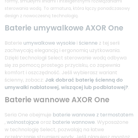
formy, smukłymi liniami i inteligentnymi rozwiązaniami
sterowania wodą. To armatura, która łączy ponadczasowy
design z nowoczesną technologią.
Baterie umywalkowe AXOR One
Baterie
umywalkowe wysokie
i
ścienne
z tej serii
zachwycają elegancją i ergonomią użytkowania.
Dzięki technologii Select sterowanie wodą odbywa
się za pomocą prostego przycisku, co zapewnia
komfort i oszczędność. Jeśli wybierasz wariant
ścienny, zobacz:
Jak dobrać baterię ścienną do
umywalki nablatowej, wiszącej lub podblatowej?
.
Baterie wannowe AXOR One
Seria One obejmuje
baterie wannowe z termostatem
,
wolnostojące
oraz
baterie wannowe
. Wyposażone
w technologię Select, pozwalają na łatwe
przełączanie strumieni wody. Jeśli planujesz montaż