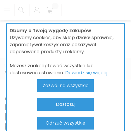
Dbamy o Twoją wygodę zakupów
Używamy cookies, aby sklep działał sprawnie,
zapamiętywał koszyk oraz pokazywał
dopasowane produkty i reklamy.
Możesz zaakceptować wszystkie lub
Strona główna
ŁAZIENKI
BATERIE ŁAZIENKOWE
AXOR
dostosować ustawienia.
Dowiedz się więcej.
AXOR One
Zezwól na wszystkie
AXOR One –
minimalistyczne
Dostosuj
baterie łazienkowe z
Odrzuć wszystkie
technologią Select