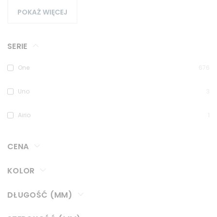
POKAŻ WIĘCEJ
SERIE
One
676
Uno
3
Airio
1
CENA
KOLOR
DŁUGOŚĆ (MM)