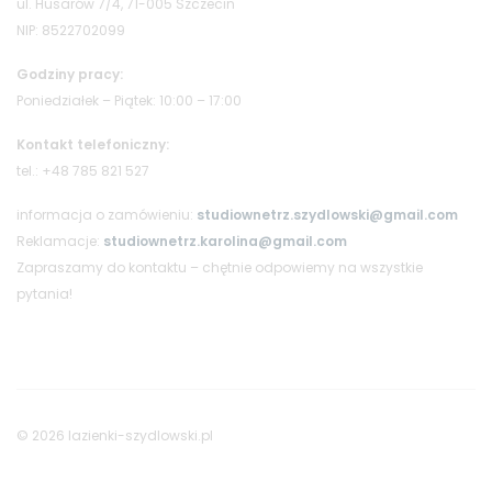
ul. Husarów 7/4, 71-005 Szczecin
NIP: 8522702099
Godziny pracy:
Poniedziałek – Piątek: 10:00 – 17:00
Kontakt telefoniczny:
tel.: +48 785 821 527
informacja o zamówieniu:
studiownetrz.szydlowski@gmail.com
Reklamacje:
studiownetrz.karolina@gmail.com
Zapraszamy do kontaktu – chętnie odpowiemy na wszystkie
pytania!
© 2026 lazienki-szydlowski.pl