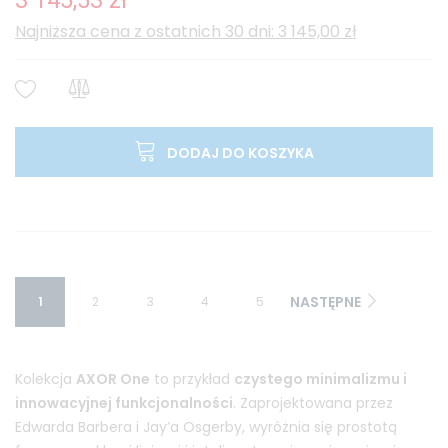
3 145,53 zł
Najniższa cena z ostatnich 30 dni: 3 145,00 zł
DODAJ DO KOSZYKA
NASTĘPNE
1
2
3
4
5
Kolekcja
AXOR One
to przykład
czystego minimalizmu i
innowacyjnej funkcjonalności
. Zaprojektowana przez
Edwarda Barbera i Jay’a Osgerby, wyróżnia się prostotą